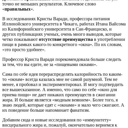
точно не меньших результатов. Ключевое слово
«
правильных
«.
В исследованиях Кристы Варади, профессора питания
Иллинойского университета в Чикаго, работах Итана Вайсома
из Калифорнийского университета в Сан-Франциско, и
других публикациях ученых, очень много выводов, которые
четко показывают
отсутствие
преимущества
в употреблении
пищи в рамках какого-то конкретного «окна». По их словам,
«это просто удобнее».
Профессор Криста Варади порекомендовала больше следить
за тем, что вы едите, не за «пищевыми окнами».
Сама по себе идея перераспределять калорийность по каким-
то «окнам» всегда казалась мне не самой разумной. Тем не
менее, я пробовал и экспериментировал. И могу подтвердить
все вышесказанное. А именно, что само по себе «окно для
приема пищи» не дает никаких преимуществ в сжигании
жира. И больше является «модным веянием». Более того, я
знаю людей, которые едят с «окнами» и мало чего сжигают. А
их поведение больше напоминает фанатизм.
Добавим сюда и новые исследования по «иммунитету»
висцерального жира и, пожалуй, окончательно вернемся к