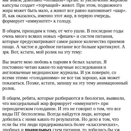
капсулы создает «торчащий» живот. При этом, подкожного
жира может быть мало, а живот все равно напоминает «шар».
И, как оказалось, именно этот жир, в первую очередь,
формирует «иммунитет» к голоду.
В общем, приходим к тому, от чего ушли. В последние годы
очень много всяких новых «фишек» и систем питания,
которые предусматривают самое разное количество приемов
пищи. А частое и дробное питание все больше критикуют. А
зря. Вот, кстати, мой ролик на эту тему:
Вы знаете мою любовь к парням в белых халатах. Я
постоянно читаю какие-то научные исследования и
англоязычные медицинские журналы. И уж поверьте, со
всеми этими «голоданиями» не все так хорошо, как может
показаться. Позже, кстати, запишу на эту тему анимационный
ролик.
В общем, ребята, которые разбираются в биологии, выявили,
что висцеральный жир формирует «иммунитет» при
периодическом голодании. И это не говорит о том, что все
виды ПГ бесполезны. Всегда найдутся люди, которые
добились с ними каких-то результатов. Но дело в том, что
если бы эти люди придерживались более «классических»,
дробных и
правильных
схем питания, то добились бы уж