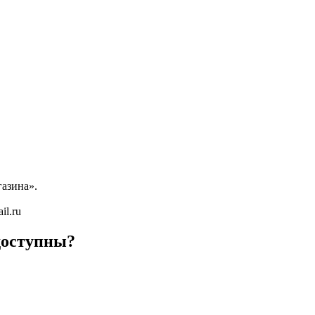
азина».
l.ru
едоступны?