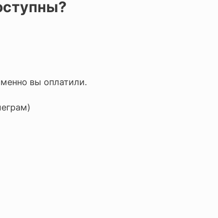
доступны?
именно вы оплатили.
леграм)