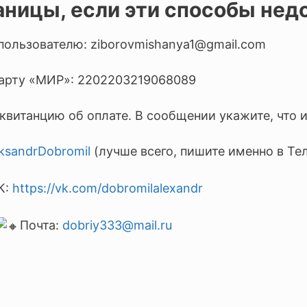
раницы, если эти способы не
 пользователю: ziborovmishanya1@gmail.com
арту «МИР»: 2202203219068089
квитанцию об оплате. В сообщении укажите, что 
eksandrDobromil
(лучше всего, пишите именно в Те
К:
https://vk.com/dobromilalexandr
Почта:
dobriy333@mail.ru