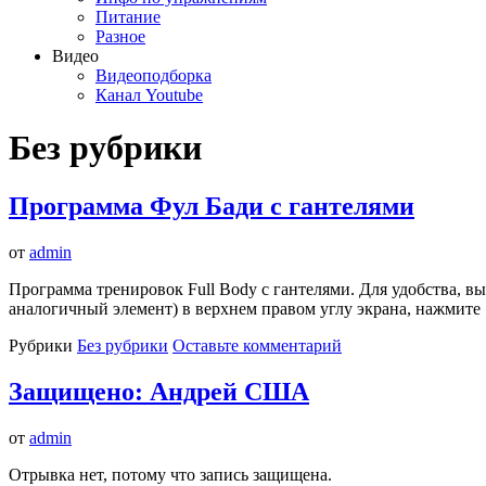
Питание
Разное
Видео
Видеоподборка
Канал Youtube
Без рубрики
Программа Фул Бади с гантелями
от
admin
Программа тренировок Full Body с гантелями. Для удобства, вы
аналогичный элемент) в верхнем правом углу экрана, нажмите 
Рубрики
Без рубрики
Оставьте комментарий
Защищено: Андрей США
от
admin
Отрывка нет, потому что запись защищена.