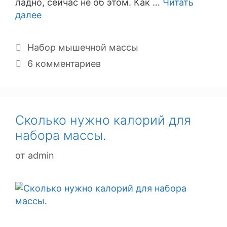
ладно, сейчас не об этом. Как …
Читать
далее
Рубрики
Набор мышечной массы
6 комментариев
Сколько нужно калорий для
набора массы.
от
admin