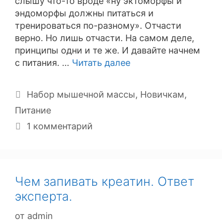
слышу что-то вроде «ну эктоморфы и
эндоморфы должны питаться и
тренироваться по-разному». Отчасти
верно. Но лишь отчасти. На самом деле,
принципы одни и те же. И давайте начнем
с питания. …
Читать далее
Рубрики
Набор мышечной массы
,
Новичкам
,
Питание
1 комментарий
Чем запивать креатин. Ответ
эксперта.
от
admin