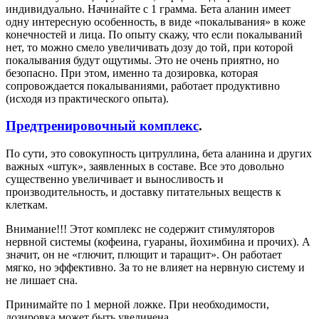
индивидуально. Начинайте с 1 грамма. Бета аланин имеет
одну интересную особенность, в виде «покалывания» в коже
конечностей и лица. По опыту скажу, что если покалываний
нет, то можно смело увеличивать дозу до той, при которой
покалывания будут ощутимы. Это не очень приятно, но
безопасно. При этом, именно та дозировка, которая
сопровождается покалываниями, работает продуктивно
(исходя из практического опыта).
Предтренировочный комплекс
.
По сути, это совокупность цитруллина, бета аланина и других
важных «штук», заявленных в составе. Все это довольно
существенно увеличивает и выносливость и
производительность, и доставку питательных веществ к
клеткам.
Внимание!!! Этот комплекс не содержит стимуляторов
нервной системы (кофеина, гуараны, йохимбина и прочих). А
значит, он не «глючит, плющит и таращит». Он работает
мягко, но эффективно. За то не влияет на нервную систему и
не лишает сна.
Принимайте по 1 мерной ложке. При необходимости,
дозировка может быть увеличена.