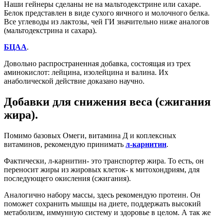
Наши гейнеры сделаны не на мальтодекстрине или сахаре.
Белок представлен в виде сухого яичного и молочного белка.
Все углеводы из лактозы, чей ГИ значительно ниже аналогов
(мальтодекстрина и сахара).
БЦАА
.
Довольно распространенная добавка, состоящая из трех
аминокислот: лейцина, изолейцина и валина. Их
анаболической действие доказано научно.
Добавки для снижения веса (сжигания
жира).
Помимо базовых Омеги, витамина Д и коплексных
витаминов, рекомендую принимать
л-карнитин
.
Фактически, л-карнитин- это транспортер жира. То есть, он
переносит жиры из жировых клеток- к митохондриям, для
последующего окисления (сжигания).
Аналогично набору массы, здесь рекомендую протеин. Он
поможет сохранить мышцы на диете, поддержать высокий
метаболизм, иммунную систему и здоровье в целом. А так же