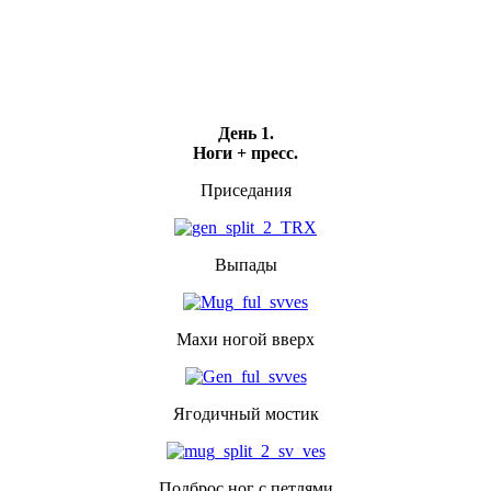
День 1.
Ноги + пресс.
Приседания
Выпады
Махи ногой вверх
Ягодичный мостик
Подброс ног с петлями