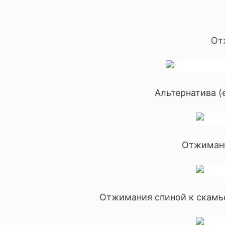
От
Альтернатива (
Отжимани
Отжимания спиной к скамье