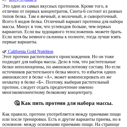
Это один из самых вкусных протеинов. Кроме того, в
отличии от первых концентратов, Синта-6 состоит из разных
типов белка. Там и яичный, и молочный, и сывороточный.
Всего 6 видов белка. Отличный вариант протеина для набора
массы. Минус в том, что углеводов больше, чем первых
вариантах. Если вы худощавого телосложения- можете брать.
Если хотя бы немного склонны к полноте, тогда лучше взять
первые варианты.
🌿
California Gold Nutrition
Этот протеин растительного происхождения. Но он тоже
подходит для набора массы. Дело в том, что растительные
белки неполноценны, по аминокислотному составу. Но если
источников растительного белка много, то избыток одних
аминокислот в белке «А», может компенсировать их же
нехватку в белке «Б». Поэтому, выбирая растительный
протеин, следует отдать предпочтение именно
многокомпонентному белковому концентрату.
🤔 Как пить протеин для набора массы.
Как правило, протеин употребляется между приемами пищи
или после тренировки. Есть и другие варианты приема, но в
основном- между основными приемами пищи. На странице