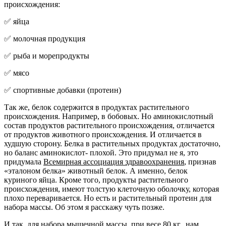
происхождения:
✅ яйца
✅ молочная продукция
✅ рыба и морепродукты
✅ мясо
✅ спортивные добавки (протеин)
Так же, белок содержится в продуктах растительного
происхождения. Например, в бобовых. Но аминокислотный
состав продуктов растительного происхождения, отличается
от продуктов животного происхождения. И отличается в
худшую сторону. Белка в растительных продуктах достаточно,
но баланс аминокислот- плохой. Это придумал не я, это
придумала
Всемирная ассоциация здравоохранения
, признав
«эталоном белка» животный белок. А именно, белок
куриного яйца. Кроме того, продукты растительного
происхождения, имеют толстую клеточную оболочку, которая
плохо переваривается. Но есть и растительный протеин для
набора массы. Об этом я расскажу чуть позже.
И так, для набора мышечной массы, при весе 80 кг., нам