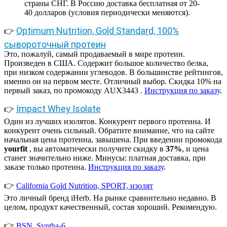
страны СНГ. В Россию доставка бесплатная от 20-
40 долларов (условия периодически меняются).
Optimum Nutrition, Gold Standard, 100%
👉
сывороточный протеин
Это, пожалуй, самый продаваемый в мире протеин.
Произведен в США. Содержит большое количество белка,
при низком содержании углеводов. В большинстве рейтингов,
именно он на первом месте. Отличный выбор. Скидка 10% на
первый заказ, по промокоду AUX3443 .
Инструкция по заказу
.
Impact Whey Isolate
👉
Один из лучших изолятов. Конкурент первого протеина. И
конкурент очень сильный. Обратите внимание, что на сайте
начальная цена протеина, завышена. При введении промокода
yourfit
, вы автоматически получите скидку в
37%
, и цена
станет значительно ниже. Минусы: платная доставка, при
заказе только протеина.
Инструкция по заказу
.
👉
California Gold Nutrition, SPORT, изолят
Это личный бренд iHerb. На рынке сравнительно недавно. В
целом, продукт качественный, состав хороший. Рекомендую.
👉
BSN, Syntha-6