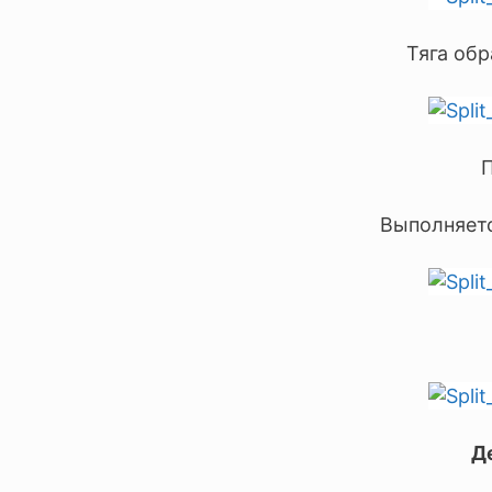
Тяга об
П
Выполняетс
Д