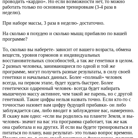
проводить «кардио». Но если возможности нет, то можно
работать только по основным тренировкам (3-4 раза в
неделю).
При наборе массы, 3 раза в неделю- достаточно.
На сколько я похудею и сколько мышц прибавлю по вашей
программе?
То, сколько вы наберете- зависит от вашего возраста, обмена
веществ, уровня гормонов и индивидуальных
восстановительных способностей, а так же генетики в целом.
2 разных человека, занимающиеся по одной и той же
программе, могут получить разные результаты, в силу своей
генетики и начальных данных. Более «полный» человек
всегда, на первом этапе, будет худеть быстрее. Более
генетически одаренный человек- всегда будет набирать
мышечную массу активнее, чем такой же парень, но с другой
генетикой. Такие цифры нельзя назвать точно. Если кто-то с
точностью назовет вам цифру будущей прибавки- он либо
заблуждается сам, либо вводит в заблуждение вас, намеренно.
Я скажу вам одно: «если вы родились на планете Земля, и вы-
человек- значит на вас эта программа сработает, так же как
она сработала и на других. И если вы будете тренироваться и
питаться по плану, ваш результат- это только вопрос времени.