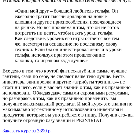
Из книги Роберта Кийосаки «Подними свой финансовый IQ»:
«Один мой друг – большой любитель гольфа. Он
ежегодно тратит тысячи долларов на новые
клюшки и другие приспособления, появляющиеся
на рынке. Но вся проблема в том, что он не готов
потратить ни цента, чтобы взять уроки гольфа.
Как следствие, уровень его игры остается все тем
же, несмотря на оснащение по последнему слову
техники. Если бы он инвестировал деньги в уроки
гольфа, используя при этом прошлогодние
клюшки, то играл бы куда лучше.»
Все дело в том, что крутой фитнес-клуб или самые лучшие
гантели, сами по себе, не сделают ваше тело лучше. Весть
инвентарь, экипировка и другие «атрибуты тренинга»- не
стоят ни чего, если у вас нет знаний о том, как их правильно
использовать. Обладая даже самыми скромными ресурсами,
но разбираясь в том, как их правильно применить- вы
получите максимальный результат. И мой курс- это знания по
максимально эффективному использованию инвентаря и
продуктов, которые вы употребляете в пищу. Получив его- вы
получите огромную базу знаний и РЕЗУЛЬТАТ!
Заказать курс за 3390 р.