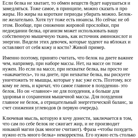
Если белка не хватает, то обмен веществ будет нарушаться и
замедляться. Тоже самое, в принципе, можно сказать и про
жиры. Но жиры на короткие периоды убирать можно. Белок-
не желательно. Хотя тут тоже есть нюансы. Но сейчас не об
этом. Вообще, при снижении жировой прослойки, при
недоедании белка, организм может использовать вашу
собственную мышечную ткань, как источник аминокислот и
энергии. Видели этих девочек, которые худеют на яблоках и
оставляют от себя кожу и кости? Живой пример.
Именно поэтому, принято считать, что белок на диете важнее
чем, например, при наборе массы. Нет, на массе он тоже
нужен. Но если на массе, при нехватке белка, вы просто не
«накачаетесь», то на диете, при нехватке белка, вы рискуете
уничтожить те мышцы, которые у вас уже есть. Поэтому, все
кому не лень, и кричат, что самое главное в похудении- это
белок. Но он «главное» не для похудения, а больше для
здоровья и сохранения мышечной массы. Для похудения
главное не белок, а отрицательный энергетической баланс, за
счет снижения углеводов (в первую очередь).
Ключевая мысль, которую я хочу донести, заключается в том,
что сам по себе белок не сжигает жир, и не производит
никакой магии (как многие считают). Фраза «чтобы похудеть
нужно есть много белка» некорректна. Его нужно есть столько