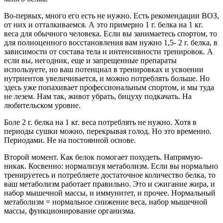
Во-первых, много его есть не нужно. Есть рекомендации ВОЗ,
от них и отталкиваемся. А это примерно 1 г. белка на 1 кг.
веса для обычного человека. Если вы занимаетесь спортом, то
для полноценного восстановления вам нужно 1,5- 2 г. белка, в
зависимости от состава тела и интенсивности тренировок. А
если вы, негодник, еще и запрещенные препараты
используете, но ваш потенциал в тренировках и усвоении
нутриентов увеличивается, и можно потреблять больше. Но
здесь уже попахивает профессиональным спортом, и мы туда
не лезем. Нам так, живот убрать, бицуху подкачать. На
любительском уровне.
Боле 2 г. белка на 1 кг. веса потреблять не нужно. Хотя в
периоды сушки можно, перекрывая голод. Но это временно.
Периодами. Не на постоянной основе.
Второй момент. Как белок помогает похудеть. Напрямую-
никак. Косвенно: нормализуя метаболизм. Если вы нормально
тренируетесь и потребляете достаточное количество белка, то
ваш метаболизм работает правильно. Это и сжигание жира, и
набор мышечной массы, и иммунитет, и прочее. Нормальный
метаболизм = нормальное снижение веса, набор мышечной
массы, функционирование организма.