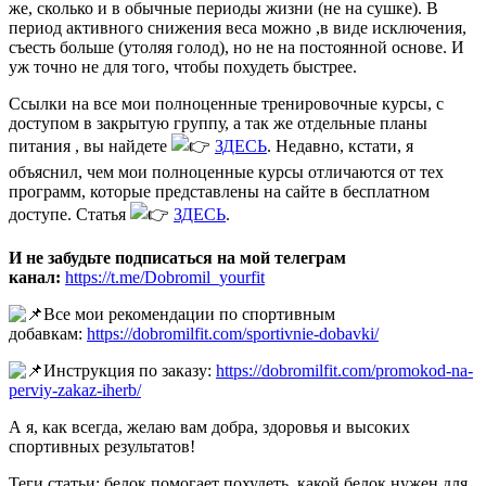
же, сколько и в обычные периоды жизни (не на сушке). В
период активного снижения веса можно ,в виде исключения,
съесть больше (утоляя голод), но не на постоянной основе. И
уж точно не для того, чтобы похудеть быстрее.
Ссылки на все мои полноценные тренировочные курсы, с
доступом в закрытую группу, а так же отдельные планы
питания , вы найдете
ЗДЕСЬ
. Недавно, кстати, я
объяснил, чем мои полноценные курсы отличаются от тех
программ, которые представлены на сайте в бесплатном
доступе. Статья
ЗДЕСЬ
.
И не забудьте подписаться на мой телеграм
канал:
https://t.me/Dobromil_yourfit
Все мои рекомендации по спортивным
добавкам:
https://dobromilfit.com/sportivnie-dobavki/
Инструкция по заказу:
https://dobromilfit.com/promokod-na-
perviy-zakaz-iherb/
А я, как всегда, желаю вам добра, здоровья и высоких
спортивных результатов!
Теги статьи: белок помогает похудеть, какой белок нужен для