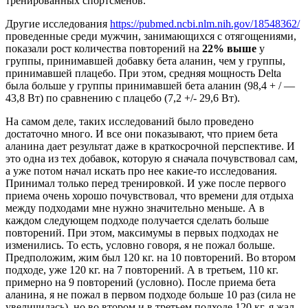
тренированных спортсменов.
Другие исследования
https://pubmed.ncbi.nlm.nih.gov/18548362/
проведенные среди мужчин, занимающихся с отягощениями,
показали рост количества повторений на
22% выше
у
группы, принимавшей добавку бета аланин, чем у группы,
принимавшей плацебо. При этом, средняя мощность Delta
была больше у группы принимавшей бета аланин (98,4 + / —
43,8 Вт) по сравнению с плацебо (7,2 +/- 29,6 Вт).
На самом деле, таких исследований было проведено
достаточно много. И все они показывают, что прием бета
аланина дает результат даже в краткосрочной перспективе. И
это одна из тех добавок, которую я сначала почувствовал сам,
а уже потом начал искать про нее какие-то исследования.
Принимал только перед тренировкой. И уже после первого
приема очень хорошо почувствовал, что времени для отдыха
между подходами мне нужно значительно меньше. А в
каждом следующем подходе получается сделать больше
повторений. При этом, максимумы в первых подходах не
изменились. То есть, условно говоря, я не пожал больше.
Предположим, жим был 120 кг. на 10 повторений. Во втором
подходе, уже 120 кг. на 7 повторений. А в третьем, 110 кг.
примерно на 9 повторений (условно). После приема бета
аланина, я не пожал в первом подходе больше 10 раз (сила не
увеличилась), но во втором и в третьем подходе 120 кг. я жал