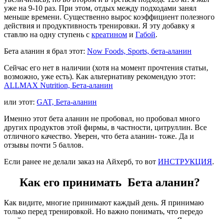
уже на 9-10 раз. При этом, отдых между подходами занял
меньше времени. Существенно вырос коэффициент полезного
действия и продуктивность тренировки. Я эту добавку я
ставлю на одну ступень с
креатином
и
Габой
.
Бета аланин я брал этот:
Now Foods, Sports, бета-аланин
Сейчас его нет в наличии (хотя на момент прочтения статьи,
возможно, уже есть). Как альтернативу рекомендую этот:
ALLMAX Nutrition, Бета-аланин
или этот:
GAT, Бета-аланин
Именно этот бета аланин не пробовал, но пробовал много
других продуктов этой фирмы, в частности, цитруллин. Все
отличного качество. Уверен, что бета аланин- тоже. Да и
отзывы почти 5 баллов.
Если ранее не делали заказ на Айхерб, то вот
ИНСТРУКЦИЯ
.
Как его принимать Бета аланин?
Как видите, многие принимают каждый день. Я принимаю
только перед тренировкой. Но важно понимать, что передо