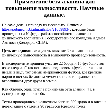
Применение бета аланина для
повышения выносливости. Научные
данные.
На само деле, я приведу их несколько. Начнем с
https://pubmed.ncbi.nlm.nih.gov/21659893/
, которые были
проведены на Кафедре работоспособности человека и
физического воспитания, Государственного колледжа Адамса
Аламоса (Колорадо, США).
Цель исследования
: изучить влияние бета аланина на
физическую выносливость и мышечную производительность.
В эксперименте приняли участие 22 борца и 15 футболистов
из колледжа. Я так понимаю, под словом «футболиста» они
имели в виду тот самый американский футбол, где крепкие
парни в щетках бегают за мечом по полю и параллельно
вколачивают друг друга в землю.
Как обычно, одна группа принимала бета аланин (4 г. в
сутки), а вторая- плацебо.
Тесты проводились в челночном беге на 300 ярдов и в висе на
перекладине с углом в 90 градусов (средняя точка