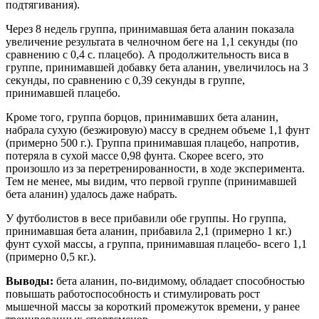
подтягивания).
Через 8 недель группа, принимавшая бета аланин показала
увеличение результата в челночном беге на 1,1 секунды (по
сравнению с 0,4 с. плацебо). А продолжительность виса в
группе, принимавшей добавку бета аланин, увеличилось на 3
секунды, по сравнению с 0,39 секунды в группе,
принимавшей плацебо.
Кроме того, группа борцов, принимавших бета аланин,
набрала сухую (безжировую) массу в среднем объеме 1,1 фунт
(примерно 500 г.). Группа принимавшая плацебо, напротив,
потеряла в сухой массе 0,98 фунта. Скорее всего, это
произошло из за перетренированности, в ходе эксперимента.
Тем не менее, мы видим, что первой группе (принимавшей
бета аланин) удалось даже набрать.
У футболистов в весе прибавили обе группы. Но группа,
принимавшая бета аланин, прибавила 2,1 (примерно 1 кг.)
фунт сухой массы, а группа, принимавшая плацебо- всего 1,1
(примерно 0,5 кг.).
Выводы:
бета аланин, по-видимому, обладает способностью
повышать работоспособность и стимулировать рост
мышечной массы за короткий промежуток времени, у ранее