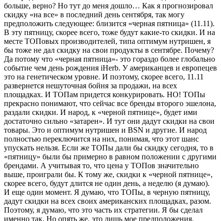
больше, верно? Но тут до меня дошло… Как я прогнозировал
скидку «на все» в последний день сентября, так могу
предположить следующее: близится «черная пятница» (11.11).
В эту пятницу, скорее всего, тоже будут какие-то скидки. И на
месте ТОПовых производителей, типа оптимум нутришен, я
бы тоже не дал скидку на свои продукты в сентябре. Почему?
Да потому что «черная пятница»- это гораздо более глобально
событие чем день рождения iHerb. У американцев и европецев
это на генетическом уровне. И поэтому, скорее всего, 11.11
развернется нешуточная бойня за продажи, на всех
площадках. И ТОПам придется конкурировать. НО! ТОПы
прекрасно понимают, что сейчас все бренды второго эшелона,
раздали скидки. И народ, к «черной пятнице», будет ими
достаточно сильно «затарен». И тут они дадут скидки на свои
товары. Это и оптимум нутришен и BSN и другие. И народ
полностью переключится на них, понимая, что этот шанс
упускать нельзя. Если же ТОПы дали бы скидку сегодня, то в
«пятницу» были бы примерно в равном положении с другими
брендами. А учитывая то, что цена у ТОПов значительно
выше, проиграли бы. К тому же, скидки к «черной пятнице»,
скорее всего, будут длится не один день, а неделю (я думаю).
И еще один момент. Я думаю, что ТОПы, в черную пятницу,
дадут скидки на всех своих американских площадках, разом.
Поэтому, я думаю, что это часть их стратегии. Я бы сделал
именно так. Но опять же, это лишь мое предположения.