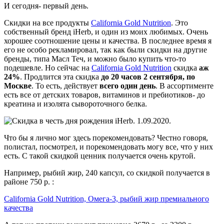
И сегодня- первый день.
Скидки на все продукты
California Gold Nutrition
. Это
собственный бренд iHerb, и один из моих любимых. Очень
хорошее соотношение цены и качества. В последнее время я
его не особо рекламировал, так как были скидки на другие
бренды, типа Масл Теч, и можно было купить что-то
подешевле. Но сейчас на
California Gold Nutrition
скидка
аж
24%
. Продлится эта скидка
до 20 часов 2 сентября, по
Москве
. То есть, действует
всего один день
. В ассортименте
есть все от детских товаров, витаминов и пребиотиков- до
креатина и изолята сывороточного белка.
Что бы я лично мог здесь порекомендовать? Честно говоря,
полистал, посмотрел, и порекомендовать могу все, что у них
есть. С такой скидкой ценник получается очень крутой.
Например, рыбий жир, 240 капсул, со скидкой получается в
районе 750 р. :
California Gold Nutrition, Омега-3, рыбий жир премиального
качества