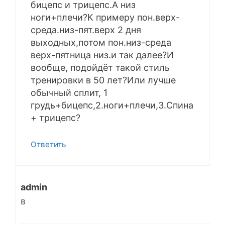
бицепс и трицепс.А низ
ноги+плечи?К примеру пон.верх-
среда.низ-пят.верх 2 дня
выходных,потом пон.низ-среда
верх-пятница низ.и так далее?И
вообще, подойдёт такой стиль
тренировки в 50 лет?Или лучше
обычный сплит, 1
грудь+бицепс,2.ноги+плечи,3.Спина
+ трицепс?
Ответить
admin
в