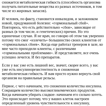
снижается метаболическая гибкость (способность организма
получать питательные вещества из разных источников, в том
числе из жировых запасов).
И человек, по факту, становится инвалидом, и заложником
новой, придуманной болезни: «гормональный сбой».
Повторюсь, что есть действительно «сбои», зависящие от
разных (в том числе, и генетических) причин. Но это
единичные случаи. Я не врач, но говорю об этом так уверенно
потому что смог «излечить» большинство своих клиентов от
«гормональных сбоев». Когда еще работал тренером в зале, ко
мне часто приходили клиенты, с различными
«гормональными проблемами». И представляете, все очень
успешно лечится. И без препаратов.
Если у вас уже есть лишний вес, значит, скорее всего, у вас
уже есть инсулинорезистентность и сниженная
метаболическая гибкость. И вам просто нужно вернуть свой
организм на правильные рельсы.
Первое, с чего начинаем, это снижения количества инсулина.
Сокращаем количество высокогликемических продуктов.
Когда начинаем убирать сладкое- начинаем его сильно хотеть.
Это происходит потому, что у ваших клеток настроен
определенный уровень чувствительности к инсулину,