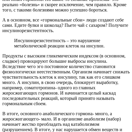
реально «болезнь» и скорее исключение, чем правило. Кроме
того, с такими болезнями можно успешно бороться.
А в основном, все «гормональные сбои» люди создают себе
сами. Едите булки и шоколад? Пьете чай с сахаром? Получите
инсулинорезистентность.
Инсулинорезистентность – это нарушение
метаболической реакции клеток на инсулин.
Продукты с высоким гликемическим индексом (в основном,
сладкое) провоцируют большие выбросы инсулина.
Вследствие чего эго постоянное количество становится
физиологически неестественным. Организм начинает снижать
чувствительность клеток к инсулину, так как его слишком
много. А инсулин, в свою очередь, блокирует выработку,
например, соматотропина- одного из главных
жиросжигающих гормонов. И начинается целый каскад
последовательных реакций, который принято называть
гормональным сбоем.
В итоге, основного анаболического гормона- много, а
жиросжигающего- мало. И в организме анаболизм (набор)
начинает жестко преобладать над катаболизмом
(разрушением). В итоге, у нас нарушается обмен веществ и