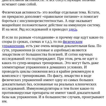
исчезают сами собой.
Физическая активность- это вообще отдельная тема. Кстати,
он прекрасно дополняет «правильное питание» и помогает
бороться с инсулинорезистентностью. А еще оказывает
мощнейшее положительное действие на иммунную систему.
И на мозг. Ряд исследований я приводил
здесь
.
И если по разным «голоданиям» и прочему еще идут какие-то
споры (о сроках, схемах и т.д.), то по
физическим
упражнениям
, есть уже очень мощная доказательная база. По
сути, упражнения (и силовые и аэробные) являются
лекарством от большинства болезней. И сотни научных
исследований это подтверждают. При этом, речь не идет о
каких-то супер-мощных тренировках. Это могут быть даже
элементарные упражнения в домашних условиях. И
проводить циклы снижения веса я крайне рекомендую в
комплексе с тренировками. По факту, лекарство в виде
физических упражнений имеют одну из самых больших
доказательных баз, основанные на реальных клинических
исследований. Иммуномодуляторы и тем более какие-то
противовирусные препараты не имеют такой доказательной
базы как упражнения. И в большинстве случаев, проигрывают
им.