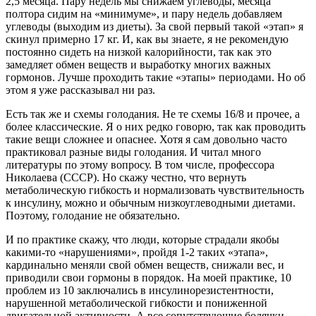
2,5 месяца. Пару недель мы снижаем углеводы, месяца
полтора сидим на «минимуме», и пару недель добавляем
углеводы (выходим из диеты). За свой первый такой «этап» я
скинул примерно 17 кг. И, как вы знаете, я не рекомендую
постоянно сидеть на низкой калорийности, так как это
замедляет обмен веществ и выработку многих важных
гормонов. Лучше проходить такие «этапы» периодами. Но об
этом я уже рассказывал ни раз.
Есть так же и схемы голодания. Не те схемы 16/8 и прочее, а
более классические. Я о них редко говорю, так как проводить
такие вещи сложнее и опаснее. Хотя я сам довольно часто
практиковал разные виды голодания. И читал много
литературы по этому вопросу. В том числе, профессора
Николаева (СССР). Но скажу честно, что вернуть
метаболическую гибкость и нормализовать чувствительность
к инсулину, можно и обычным низкоуглеводными диетами.
Поэтому, голодание не обязательно.
И по практике скажу, что люди, которые страдали якобы
какими-то «нарушениями», пройдя 1-2 таких «этапа»,
кардинально меняли свой обмен веществ, снижали вес, и
приводили свои гормоны в порядок. На моей практике, 10
проблем из 10 заключались в инсулинорезистентности,
нарушенной метаболической гибкости и пониженной
двигательной активности. А все сопутствующие болячки