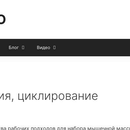
O
Блог
Видео
ия, циклирование
тва рабочих подходов для набора мышечной масс