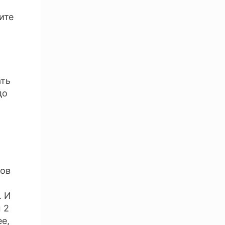
ите
ать
до
дов
. И
 2
е,