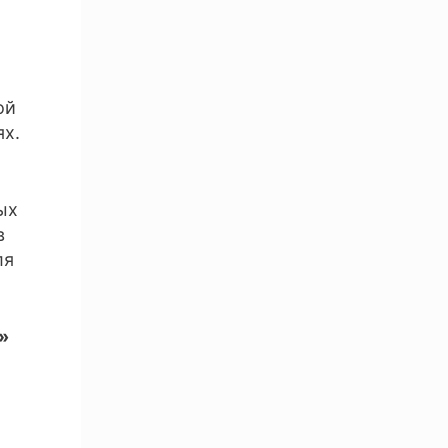
ой
ях.
ых
в
ля
»