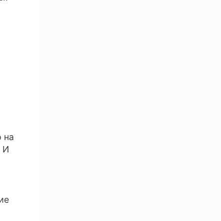
 на
. И
ие