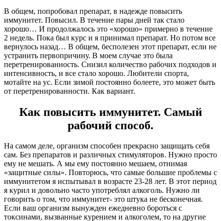
В общем, попробовал препарат, в надежде повысить
иммунитет. Повысил. В течение пары дней так стало
хорошо… И продолжалось это «хорошо» примерно в течение
2 недель. Пока был курс и я принимал препарат. Но потом все
вернулось назад… В общем, бесполезен этот препарат, если не
устранить первопричину. В моем случае это была
перетренированность. Снизил количество рабочих подходов и
интенсивность, и все стало хорошо. Любители спорта,
мотайте на ус. Если зимой постоянно болеете, это может быть
от перетренированности. Как вариант.
Как повысить иммунитет. Самый
рабочий способ.
На самом деле, организм способен прекрасно защищать себя
сам. Без препаратов и различных стимуляторов. Нужно просто
ему не мешать. А мы ему постоянно мешаем, отнимая
«защитные силы». Повторюсь, что самые большие проблемы с
иммунитетом я испытывал в возрасте 23-28 лет. В этот период
я курил и довольно часто употреблял алкоголь. Нужно ли
говорить о том, что иммунитет- это штука не бесконечная.
Если ваш организм вынужден ежедневно бороться с
токсинами, вызванные курением и алкоголем, то на другие