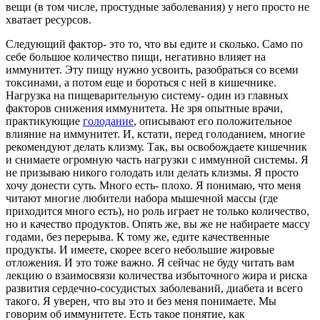
вещи (в том числе, простудные заболевания) у него просто не
хватает ресурсов.
Следующий фактор- это то, что вы едите и сколько. Само по
себе большое количество пищи, негативно влияет на
иммунитет. Эту пищу нужно усвоить, разобраться со всеми
токсинами, а потом еще и бороться с ней в кишечнике.
Нагрузка на пищеварительную систему- один из главных
факторов снижения иммунитета. Не зря опытные врачи,
практикующие
голодание
, описывают его положительное
влияние на иммунитет. И, кстати, перед голоданием, многие
рекомендуют делать клизму. Так, вы освобождаете кишечник
и снимаете огромную часть нагрузки с иммунной системы. Я
не призываю никого голодать или делать клизмы. Я просто
хочу донести суть. Много есть- плохо. Я понимаю, что меня
читают многие любители набора мышечной массы (где
приходится много есть), но роль играет не только количество,
но и качество продуктов. Опять же, вы же не набираете массу
годами, без перерыва. К тому же, едите качественные
продукты. И имеете, скорее всего небольшие жировые
отложения. И это тоже важно. Я сейчас не буду читать вам
лекцию о взаимосвязи количества избыточного жира и риска
развития сердечно-сосудистых заболеваний, диабета и всего
такого. Я уверен, что вы это и без меня понимаете. Мы
говорим об иммунитете. Есть такое понятие, как