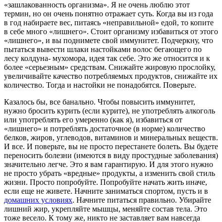
«зашлакованность организма». Я не очень люблю этот
термин, но он очень понятно отражает суть. Когда вы из года
в год набираете вес, питаясь «неправильной» едой, то копите
в себе много «лишнего». Стоит организму избавиться от этого
«лишнего», и вы поднимете свой иммунитет. Подчеркну, что
пытаться вывести шлаки настойками волос бегающего по
лесу колдуна- мухомора, идея так себе. Это же относится и к
более «серьезным» средствам. Снижайте жировую прослойку,
увеличивайте качество потребляемых продуктов, снижайте их
количество. Тогда и настойки не понадобятся. Поверьте.
Казалось бы, все банально. Чтобы повысить иммунитет,
нужно бросить курить (если курите), не употреблять алкоголь
или употреблять его умеренно (как я), избавиться от
«лишнего» и потреблять достаточное (в норме) количество
белков, жиров, углеводов, витаминов и минеральных веществ.
И все. И поверьте, вы не просто перестанете болеть. Вы будете
переносить болезни (имеются в виду простудные заболевания)
значительно легче. Это я вам гарантирую. И для этого нужно
не просто убрать «вредные» продукты, а изменить свой стиль
жизни. Просто попробуйте. Попробуйте начать жить иначе,
если еще не живете. Начните заниматься спортом, пусть и в
домашних условиях
. Начните питаться правильно. Убирайте
лишний жир, укрепляйте мышцы, меняйте состав тела. Это
тоже весело. К тому же, никто не заставляет вам навсегда