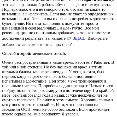
это залог правильной работы обмена веществ и иммунитета.
Подчеркиваю, что я не говорю о том, что выпив какие-то
витамины, вы излечитесь. Если вам не хватало определенных
витаминов, или белка, и вы их начали потреблять достаточно-
будет лучше. Но пытаться поднять иммунитет просто
вливаниями в себя различных БАДов- глупо. Все мои
рекомендации по спортивным добавкам, которые помогут в
достижении результата, вы найдете 👉
ЗДЕСЬ
. Выбирайте
добавки в зависимости от ваших целей.
Способ второй:
медикаментозный.
Очень распространенный в наше время. Работает? Работает. В
той или иной степени. Но без назначения врача я этими
штуками баловаться не рекомендую. У меня, кстати, был
период, когда я прям очень часто болел и постоянно
испытывал недомогание. При этом, я уже тренировался и
правильно питался. Попробовал один препарат. Называть его
не буду, но он часто рекламируется по телевизору. По крайней
мере, рекламировался года 3 назад. Я уже несколько лет не
смотрю телевизор. Не вижу в этом смысла. Хороший фильм я
могу посмотреть и «онлайн». И то, что произошло на
заседании ООН, меня не особо беспокоит. Если произойдет
что-то серьезное, мне расскажут. Я уверен.