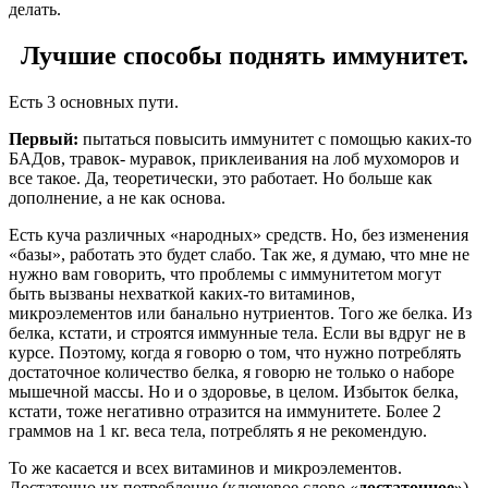
делать.
Лучшие способы поднять иммунитет.
Есть 3 основных пути.
Первый:
пытаться повысить иммунитет с помощью каких-то
БАДов, травок- муравок, приклеивания на лоб мухоморов и
все такое. Да, теоретически, это работает. Но больше как
дополнение, а не как основа.
Есть куча различных «народных» средств. Но, без изменения
«базы», работать это будет слабо. Так же, я думаю, что мне не
нужно вам говорить, что проблемы с иммунитетом могут
быть вызваны нехваткой каких-то витаминов,
микроэлементов или банально нутриентов. Того же белка. Из
белка, кстати, и строятся иммунные тела. Если вы вдруг не в
курсе. Поэтому, когда я говорю о том, что нужно потреблять
достаточное количество белка, я говорю не только о наборе
мышечной массы. Но и о здоровье, в целом. Избыток белка,
кстати, тоже негативно отразится на иммунитете. Более 2
граммов на 1 кг. веса тела, потреблять я не рекомендую.
То же касается и всех витаминов и микроэлементов.
Достаточно их потребление (ключевое слово «
достаточное»
)-