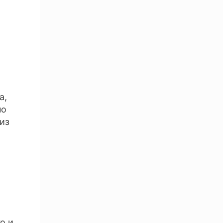
а,
но
из
о и