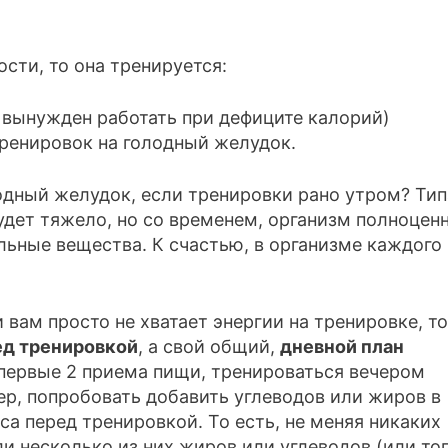
сти, то она тренируется:
 вынужден работать при дефиците калорий)
ренировок на голодный желудок.
одный желудок, если тренировки рано утром? Тип
удет тяжело, но со временем, организм полноцен
льные вещества. К счастью, в организме каждого 
 вам просто не хватает энергии на тренировке, то
ед тренировкой
, а свой общий,
дневной план
 первые 2 приема пищи, тренироваться вечером
ер, попробовать добавить углеводов или жиров в
са перед тренировкой. То есть, не меняя никаких
и несколько из них жиров или углеводов (или тог