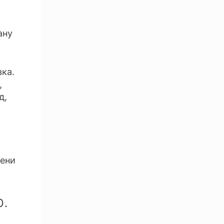
ану
вка.
,
д,
мени
.