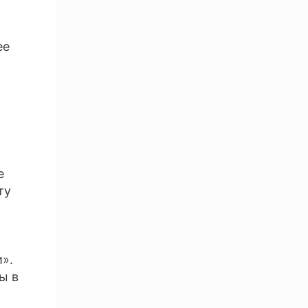
ее
е
ту
ы
и».
ы в