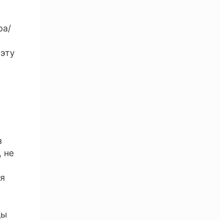
ра/
 эту
з
 не
ся
ды