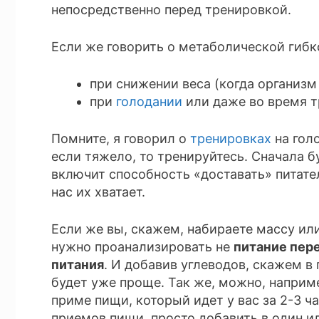
непосредственно перед тренировкой.
Если же говорить о метаболической гибко
при снижении веса (когда организм
при
голодании
или даже во время т
Помните, я говорил о
тренировках
на гол
если тяжело, то тренируйтесь. Сначала б
включит способность «доставать» питате
нас их хватает.
Если же вы, скажем, набираете массу или
нужно проанализировать не
питание пер
питания
. И добавив углеводов, скажем в
будет уже проще. Так же, можно, наприм
приме пищи, который идет у вас за 2-3 ча
приемов пищи, просто добавить в один ил