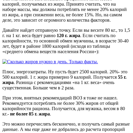
калорий, получаемых из жира. Принято считать, что на
наборе массы, мы должны потреблять не менее 20% калорий
из жира, а при снижении веса, не более 15%. Но, на самом
деле, это зависит от огромного количества факторов.
Давайте найдет отправную точку. Если вы весите 80 кг., то 1,5
г. на 1 кг. веса будет равно
120 г. жира
. Если считать по
калорийности, то основной обмен мужчины, в возрасте 30-40
лет, будет в районе 1800 калорий (исходя из таблицы
«среднего обмена веществ населения России»):
Плюс, энергозатраты. Ну пусть будет 2500 калорий. 20%- это
500 калорий. 1 г. жира примерно 9 калорий. Получается
55 г.
жира
. Разница с рекомендациями «на 1 кг. веса» очень
существенная. Больше чем в 2 раза.
При этом, внятных рекомендаций ВОЗ я тоже не нашел.
Рекомендуется потреблять не более 30% жиров от общей
калорийности рациона. Получается, для мужика, весом в 80
кг.-
не более 85 г. жира
.
Это можно перечислять бесконечно, и получать самый разные
данные. А мы еще даже не добрались до расчета пропорций