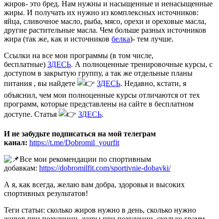
жиров- это бред. Нам нужны и насыщенные и ненасыщенные
жиры. И получать их нужно из комплексных источников:
яйца, сливочное масло, рыба, мясо, орехи и ореховые масла,
другие растительные масла. Чем больше разных источников
жира (так же, как и источников
белка
)- тем лучше.
Ссылки на все мои программы (в том числе,
бесплатные)
ЗДЕСЬ
. А полноценные тренировочные курсы, с
доступом в закрытую группу, а так же отдельные планы
питания , вы найдете
ЗДЕСЬ
. Недавно, кстати, я
объяснил, чем мои полноценные курсы отличаются от тех
программ, которые представлены на сайте в бесплатном
доступе. Статья
ЗДЕСЬ
.
И не забудьте подписаться на мой телеграм
канал:
https://t.me/Dobromil_yourfit
Все мои рекомендации по спортивным
добавкам:
https://dobromilfit.com/sportivnie-dobavki/
А я, как всегда, желаю вам добра, здоровья и высоких
спортивных результатов!
Теги статьи: сколько жиров нужно в день, сколько нужно
жиров при похудении, жиры при похудении, сколько грамм