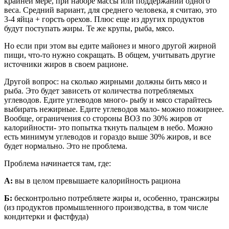
крайней мере, при наборе массы или поддержании одного
веса. Средний вариант, для среднего человека, я считаю, это
3-4 яйца + горсть орехов. Плюс еще из других продуктов
будут поступать жиры. Те же крупы, рыба, мясо.
Но если при этом вы едите майонез и много другой жирной
пищи, что-то нужно сокращать. В общем, учитывать другие
источники жиров в своем рационе.
Другой вопрос: на сколько жирными должны бить мясо и
рыба. Это будет зависеть от количества потребляемых
углеводов. Едите углеводов много- рыбу и мясо старайтесь
выбирать нежирные. Едите углеводов мало- можно пожирнее.
Вообще, ограничения со стороны ВОЗ по 30% жиров от
калорийности- это попытка ткнуть пальцем в небо. Можно
есть минимум углеводов и гораздо выше 30% жиров, и все
будет нормально. Это не проблема.
Проблема начинается там, где:
А:
вы в целом превышаете калорийность рациона
Б:
бесконтрольно потребляете жиры и, особенно, трансжиры
(из продуктов промышленного производства, в том числе
кондитерки и фастфуда)