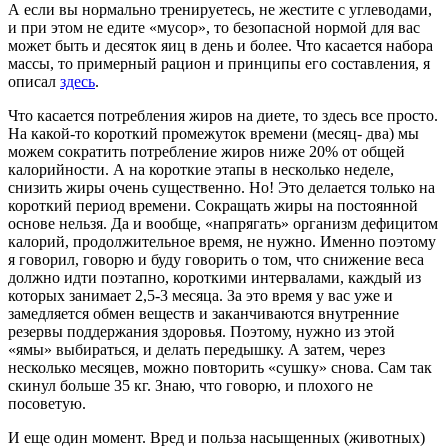
А если вы нормально тренируетесь, не жестите с углеводами,
и при этом не едите «мусор», то безопасной нормой для вас
может быть и десяток яиц в день и более. Что касается набора
массы, то примерный рацион и принципы его составления, я
описал
здесь
.
Что касается потребления жиров на диете, то здесь все просто.
На какой-то короткий промежуток времени (месяц- два) мы
можем сократить потребление жиров ниже 20% от общей
калорийности. А на короткие этапы в несколько неделе,
снизить жиры очень существенно. Но! Это делается только на
короткий период времени. Сокращать жиры на постоянной
основе нельзя. Да и вообще, «напрягать» организм дефицитом
калорий, продолжительное время, не нужно. Именно поэтому
я говорил, говорю и буду говорить о том, что снижение веса
должно идти поэтапно, короткими интервалами, каждый из
которых занимает 2,5-3 месяца. За это время у вас уже и
замедляется обмен веществ и заканчиваются внутренние
резервы поддержания здоровья. Поэтому, нужно из этой
«ямы» выбираться, и делать передышку. А затем, через
несколько месяцев, можно повторить «сушку» снова. Сам так
скинул больше 35 кг. Знаю, что говорю, и плохого не
посоветую.
И еще один момент. Вред и польза насыщенных (животных)