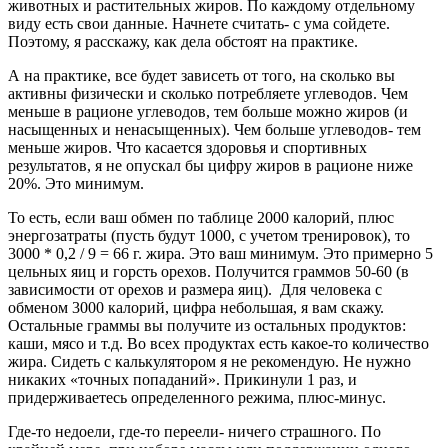
животных и растительных жиров. По каждому отдельному
виду есть свои данные. Начнете считать- с ума сойдете.
Поэтому, я расскажу, как дела обстоят на практике.
А на практике, все будет зависеть от того, на сколько вы
активны физически и сколько потребляете углеводов. Чем
меньше в рационе углеводов, тем больше можно жиров (и
насыщенных и ненасыщенных). Чем больше углеводов- тем
меньше жиров. Что касается здоровья и спортивных
результатов, я не опускал бы цифру жиров в рационе ниже
20%. Это минимум.
То есть, если ваш обмен по таблице 2000 калорий, плюс
энергозатраты (пусть будут 1000, с учетом тренировок), то
3000 * 0,2 / 9 = 66 г. жира. Это ваш минимум. Это примерно 5
цельных яиц и горсть орехов. Получится граммов 50-60 (в
зависимости от орехов и размера яиц). Для человека с
обменом 3000 калорий, цифра небольшая, я вам скажу.
Остальные граммы вы получите из остальных продуктов:
каши, мясо и т.д. Во всех продуктах есть какое-то количество
жира. Сидеть с калькулятором я не рекомендую. Не нужно
никаких «точных попаданий». Прикинули 1 раз, и
придерживаетесь определенного режима, плюс-минус.
Где-то недоели, где-то переели- ничего страшного. По