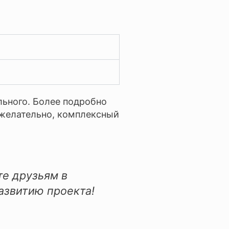
льного. Более подробно
, желательно, комплексный
те друзьям в
азвитию проекта!