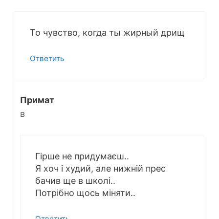
То чувство, когда ты жирный дрищ
Ответить
Примат
в
Гірше не придумаєш..
Я хоч і худий, але нижній прес
бачив ще в школі..
Потрібно щось міняти..
Ответить