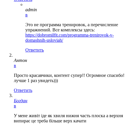
admin
в
Это не программа тренировок, а перечисление
упражнений. Все комплексы здесь:
https://dobromilfit.com/programma-trenirovok-v-
domashnih-usloviah/
Ответить
Антон
в
Просто красавчики, контент супер!! Огромное спасибо!
лучше 1 раз увидеть)))
Ответить
Богдан
в
У мене живіт іде як хвиля нижня часть плоска а верхня
випирає це треба більше верх качати