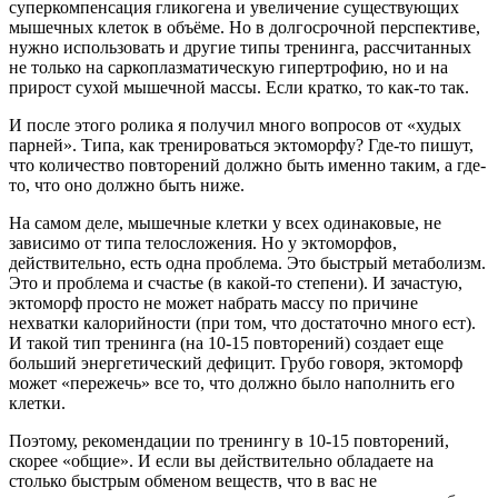
суперкомпенсация гликогена и увеличение существующих
мышечных клеток в объёме. Но в долгосрочной перспективе,
нужно использовать и другие типы тренинга, рассчитанных
не только на саркоплазматическую гипертрофию, но и на
прирост сухой мышечной массы. Если кратко, то как-то так.
И после этого ролика я получил много вопросов от «худых
парней». Типа, как тренироваться эктоморфу? Где-то пишут,
что количество повторений должно быть именно таким, а где-
то, что оно должно быть ниже.
На самом деле, мышечные клетки у всех одинаковые, не
зависимо от типа телосложения. Но у эктоморфов,
действительно, есть одна проблема. Это быстрый метаболизм.
Это и проблема и счастье (в какой-то степени). И зачастую,
эктоморф просто не может набрать массу по причине
нехватки калорийности (при том, что достаточно много ест).
И такой тип тренинга (на 10-15 повторений) создает еще
больший энергетический дефицит. Грубо говоря, эктоморф
может «пережечь» все то, что должно было наполнить его
клетки.
Поэтому, рекомендации по тренингу в 10-15 повторений,
скорее «общие». И если вы действительно обладаете на
столько быстрым обменом веществ, что в вас не