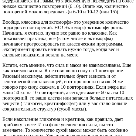
задерживается ни грамм, то я рекомендую переходить на более
низкое количество повторений (6-10). Опять же, количество
повторений можно чередовать (и 6-10 и 10-12 (или 15)).
Вообще, классика для эктоморфа- это умеренное количество
подходов и повторений. НО! Эктоморф эктоморфу рознь.
Начинать, я считаю, нужно все равно по классике. Как
показывает практика, все (в том числе и эктоморфы)
начинают прогрессировать по классическим программам.
Экспериментировать начинать нужно тогда, когда вес и
силовые показатели встали на месте.
Кстати, есть мнение, что сила и масса не взаимосвязаны. Еще
как взаимосвязаны. Я не говорю по силу на 1 повторение.
Разовый максимум, действительно будет зависеть и от
генетической составляющей, и от прочности связок. Я же
говорю про силу, скажем, в 10 повторениях. Если вчера вы
жали 50 кг. на 10 повторений, а сегодня жмете 60 кг. на 10
повторений, то ваши клетки или запасли больше питательных
веществ ( гликоген, креатинфосфат) или у вас стало больше
сократительных структур (сухой массы).
Если накопление гликогена и креатина, как правило, дает
прибавку в весе. И на фоне увеличения силы, вы это
замечаете. То количество сухой массы может быть особенно
не заметно на весах. Увеличение «плотности» мышц- это