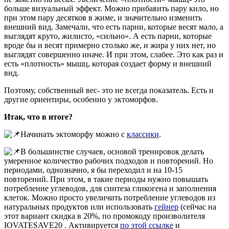
больше визуальный эффект. Можно прибавить пару кило, но
при этом пару десятков в жиме, и значительно изменить
внешний вид. Замечали, что есть парни, которые весят мало, а
выглядят круто, жилисто, «сильно». А есть парни, которые
вроде бы и весят примерно столько же, и жира у них нет, но
выглядят совершенно иначе. И при этом, слабее. Это как раз и
есть «плотность» мышц, которая создает форму и внешний
вид.
Поэтому, собственный вес- это не всегда показатель. Есть и
другие ориентиры, особенно у эктоморфов.
Итак, что в итоге?
Начинать эктоморфу можно с
классики
.
В большинстве случаев, основой тренировок делать
умеренное количество рабочих подходов и повторений. Но
периодами, однозначно, я бы переходил и на 10-15
повторений. При этом, в такие периоды нужно повышать
потребление углеводов, для синтеза гликогена и заполнения
клеток. Можно просто увеличить потребление углеводов из
натуральных продуктов или использовать
гейнер
(сейчас на
этот вариант скидка в 20%, по промокоду произволителя
IOVATESAVE20 . Активируется
по этой ссылке
и