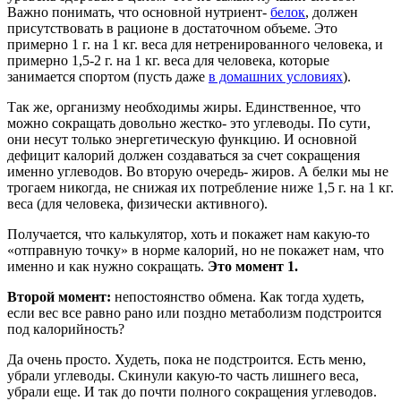
Важно понимать, что основной нутриент-
белок
, должен
присутствовать в рационе в достаточном объеме. Это
примерно 1 г. на 1 кг. веса для нетренированного человека, и
примерно 1,5-2 г. на 1 кг. веса для человека, которые
занимается спортом (пусть даже
в домашних условиях
).
Так же, организму необходимы жиры. Единственное, что
можно сокращать довольно жестко- это углеводы. По сути,
они несут только энергетическую функцию. И основной
дефицит калорий должен создаваться за счет сокращения
именно углеводов. Во вторую очередь- жиров. А белки мы не
трогаем никогда, не снижая их потребление ниже 1,5 г. на 1 кг.
веса (для человека, физически активного).
Получается, что калькулятор, хоть и покажет нам какую-то
«отправную точку» в норме калорий, но не покажет нам, что
именно и как нужно сокращать.
Это момент 1.
Второй момент:
непостоянство обмена. Как тогда худеть,
если вес все равно рано или поздно метаболизм подстроится
под калорийность?
Да очень просто. Худеть, пока не подстроится. Есть меню,
убрали углеводы. Скинули какую-то часть лишнего веса,
убрали еще. И так до почти полного сокращения углеводов.