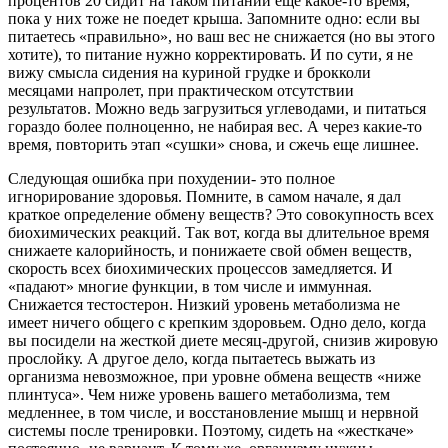
процентов 20 сидит на таком питании еще какое-то время,
пока у них тоже не поедет крыша. Запомните одно: если вы
питаетесь «правильно», но ваш вес не снижается (но вы этого
хотите), то питание нужно корректировать. И по сути, я не
вижу смысла сидения на куриной грудке и брокколи
месяцами напролет, при практическом отсутствии
результатов. Можно ведь загрузиться углеводами, и питаться
гораздо более полноценно, не набирая вес. А через какие-то
время, повторить этап «сушки» снова, и сжечь еще лишнее.
Следующая ошибка при похудении- это полное
игнорирование здоровья. Помните, в самом начале, я дал
краткое определение обмену веществ? Это совокупность всех
биохимических реакций. Так вот, когда вы длительное время
снижаете калорийность, и понижаете свой обмен веществ,
скорость всех биохимических процессов замедляется. И
«падают» многие функции, в том числе и иммунная.
Снижается тестостерон. Низкий уровень метаболизма не
имеет ничего общего с крепким здоровьем. Одно дело, когда
вы посидели на жесткой диете месяц-другой, снизив жировую
прослойку. А другое дело, когда пытаетесь выжать из
организма невозможное, при уровне обмена веществ «ниже
плинтуса». Чем ниже уровень вашего метаболизма, тем
медленнее, в том числе, и восстановление мышц и нервной
системы после тренировки. Поэтому, сидеть на «жесткаче»