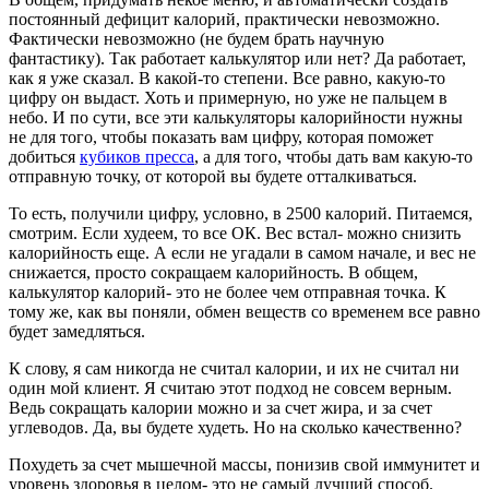
постоянный дефицит калорий, практически невозможно.
Фактически невозможно (не будем брать научную
фантастику). Так работает калькулятор или нет? Да работает,
как я уже сказал. В какой-то степени. Все равно, какую-то
цифру он выдаст. Хоть и примерную, но уже не пальцем в
небо. И по сути, все эти калькуляторы калорийности нужны
не для того, чтобы показать вам цифру, которая поможет
добиться
кубиков пресса
, а для того, чтобы дать вам какую-то
отправную точку, от которой вы будете отталкиваться.
То есть, получили цифру, условно, в 2500 калорий. Питаемся,
смотрим. Если худеем, то все ОК. Вес встал- можно снизить
калорийность еще. А если не угадали в самом начале, и вес не
снижается, просто сокращаем калорийность. В общем,
калькулятор калорий- это не более чем отправная точка. К
тому же, как вы поняли, обмен веществ со временем все равно
будет замедляться.
К слову, я сам никогда не считал калории, и их не считал ни
один мой клиент. Я считаю этот подход не совсем верным.
Ведь сокращать калории можно и за счет жира, и за счет
углеводов. Да, вы будете худеть. Но на сколько качественно?
Похудеть за счет мышечной массы, понизив свой иммунитет и
уровень здоровья в целом- это не самый лучший способ.