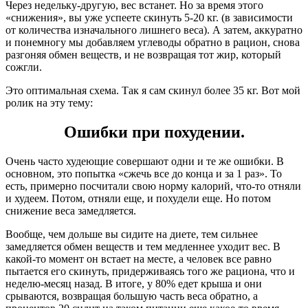
Через недельку-другую, вес встанет. Но за время этого
«снижения», вы уже успеете скинуть 5-20 кг. (в зависимости
от количества изначального лишнего веса). А затем, аккуратно
и понемногу мы добавляем углеводы обратно в рацион, снова
разгоняя обмен веществ, и не возвращая тот жир, который
сожгли.
Это оптимальная схема. Так я сам скинул более 35 кг. Вот мой
ролик на эту тему:
Ошибки при похудении.
Очень часто худеющие совершают одни и те же ошибки. В
основном, это попытка «сжечь все до конца и за 1 раз». То
есть, примерно посчитали свою норму калорий, что-то отняли
и худеем. Потом, отняли еще, и похудели еще. Но потом
снижение веса замедляется.
Вообще, чем дольше вы сидите на диете, тем сильнее
замедляется обмен веществ и тем медленнее уходит вес. В
какой-то момент он встает на месте, а человек все равно
пытается его скинуть, придерживаясь того же рациона, что и
неделю-месяц назад. В итоге, у 80% едет крыша и они
срываются, возвращая большую часть веса обратно, а