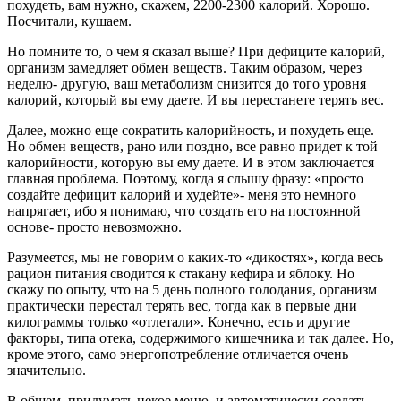
похудеть, вам нужно, скажем, 2200-2300 калорий. Хорошо.
Посчитали, кушаем.
Но помните то, о чем я сказал выше? При дефиците калорий,
организм замедляет обмен веществ. Таким образом, через
неделю- другую, ваш метаболизм снизится до того уровня
калорий, который вы ему даете. И вы перестанете терять вес.
Далее, можно еще сократить калорийность, и похудеть еще.
Но обмен веществ, рано или поздно, все равно придет к той
калорийности, которую вы ему даете. И в этом заключается
главная проблема. Поэтому, когда я слышу фразу: «просто
создайте дефицит калорий и худейте»- меня это немного
напрягает, ибо я понимаю, что создать его на постоянной
основе- просто невозможно.
Разумеется, мы не говорим о каких-то «дикостях», когда весь
рацион питания сводится к стакану кефира и яблоку. Но
скажу по опыту, что на 5 день полного голодания, организм
практически перестал терять вес, тогда как в первые дни
килограммы только «отлетали». Конечно, есть и другие
факторы, типа отека, содержимого кишечника и так далее. Но,
кроме этого, само энергопотребление отличается очень
значительно.
В общем, придумать некое меню, и автоматически создать