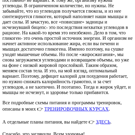
постоянно- не вариант. К тому же, организму нужны
углеводы. В ограниченном количестве, но нужны. Не
забывайте, что из углеводов получается глюкоза, и из нее
синтезируется гликоген, который наполняет наши мышцы и
дает силы. И зачастую, все «повисшие» задницы и
исчезнувший бицепс- это последствия нехватки углеводов в
рационе. На какой-то время это неизбежно. Дело в том, что
гликоген- это очень простой источник энергии. И организм не
начнет активное использование жира, если вы печени и
мышцах достаточно гликогена. Именно поэтому, на сушке
уходят мышечные объемы. Но после «жиросжигания», мы
снова загружаемся углеводами и возвращаем объемы, но уже
на фоне с низкой жировой прослойкой. Таким образом,
меняем состав тела. И это, на мой взгляд, оптимальный
вариант. Поэтому, дефицит калорий для похудения работает,
но нужно снижать калорийность грамотно, и за счет
углеводов, а не хаотично. И поэтапно. Тогда и жирок уйдет, и
мышцы не исчезнут, и здоровье только прибавится.
Все подробные схемы питания и программы тренировок,
описаны в моих 👉
ТРЕНИРОВОЧНЫХ КУРСАХ
.
А отдельные планы питания, вы найдете 👉
ЗДЕСЬ
.
Спасибо, что заглянули. Всем здоровья!