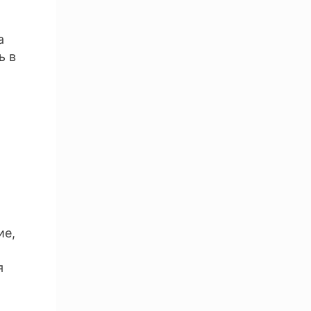
а
ь в
ие,
я
и