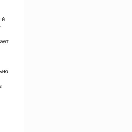
ый
е
о
пает
ьно
в