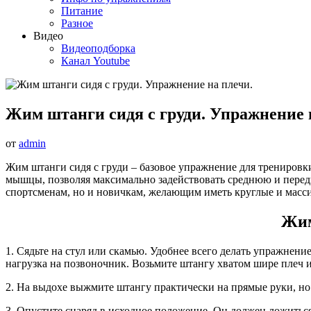
Питание
Разное
Видео
Видеоподборка
Канал Youtube
Жим штанги сидя с груди. Упражнение 
от
admin
Жим штанги сидя с груди – базовое упражнение для тренировк
мышцы, позволяя максимально задействовать среднюю и перед
спортсменам, но и новичкам, желающим иметь круглые и масс
Жим
1. Сядьте на стул или скамью. Удобнее всего делать упражнени
нагрузка на позвоночник. Возьмите штангу хватом шире плеч и
2. На выдохе выжмите штангу практически на прямые руки, но с
3. Опустите снаряд в исходное положение. Он должен ложиться