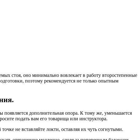
мых стоя, оно минимально вовлекает в работу второстепенные
одготовки, поэтому рекомендуется не только опытным
ния.
ны появляется дополнительная опора. К тому же, уменьшается
росите подать вам его товарища или инструктора.
 точке не вставляйте локти, оставляя их чуть согнутыми.
ускать отягощение медленно, следя за поперечным балансом.