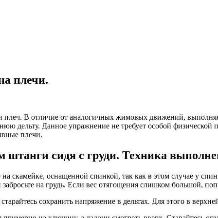
на плечи.
и плеч. В отличие от аналогичных жимовых движений, выполняе
нюю дельту. Данное упражнение не требует особой физической п
ивные плечи.
 штанги сидя с груди. Техника выполне
е на скамейке, оснащенной спинкой, так как в этом случае у спи
 забросьте на грудь. Если вес отягощения слишком большой, поп
тарайтесь сохранить напряжение в дельтах. Для этого в верхней
 примерно на ключицу, а ладони смотреть вверх. Старайтесь оп