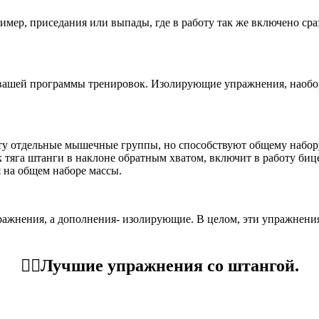
ример, приседания или выпады, где в работу так же включено с
вашей программы тренировок. Изолирующие упражнения, наобор
оту отдельные мышечные группы, но способствуют общему набор
ак тяга штанги в наклоне обратным хватом, включит в работу бице
 на общем наборе массы.
ражнения, а дополнения- изолирующие. В целом, эти упражнени
🏋️‍♂️Лучшие упражнения со штангой.