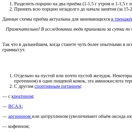
Разделить порцию на два приёма (1-1,5 г утром и 1-1,5 г 
Принять всю порцию незадолго до начала занятия (за 15-2
Данные схемы приёма актуальны для занимающихся
в тренажё
Примечательно! В исследовании люди принимали за сутки по 
Так что в дальнейшем, когда станете чуть более опытными в и
грамма/сут.
Отдельно на пустой или почти пустой желудок. Некоторы
протеином) в один пищевой комок, эта аминокислота теря
С другим
спортивным питанием
:
— с
креатином
;
—
BCAA
;
—
аргинином
или цитруллином (увеличивают объём оксида азо
— кофеином;