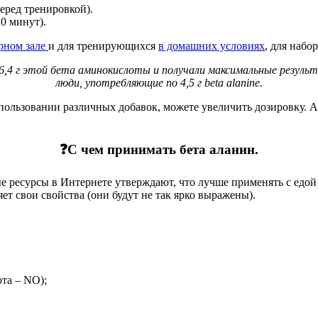
перед тренировкой).
0 минут).
рном зале
и для тренирующихся
в домашних условиях
, для набо
6,4 г этой бета аминокислоты и получали максимальные резуль
люди, употребляющие по 4,5 г
beta
alanine.
спользовании различных добавок, можете увеличить дозировку. А
❓С чем принимать бета аланин.
е ресурсы в Интернете утверждают, что лучше применять с едо
ет свои свойства (они будут не так ярко выражены).
та – NO);