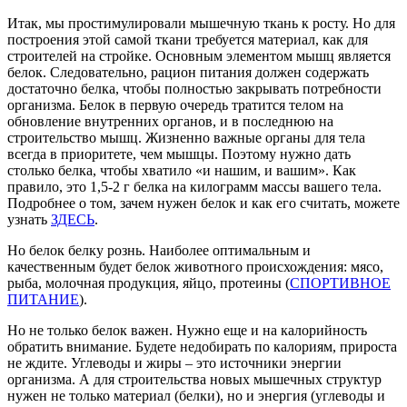
Итак, мы простимулировали мышечную ткань к росту. Но для
построения этой самой ткани требуется материал, как для
строителей на стройке. Основным элементом мышц является
белок. Следовательно, рацион питания должен содержать
достаточно белка, чтобы полностью закрывать потребности
организма. Белок в первую очередь тратится телом на
обновление внутренних органов, и в последнюю на
строительство мышц. Жизненно важные органы для тела
всегда в приоритете, чем мышцы. Поэтому нужно дать
столько белка, чтобы хватило «и нашим, и вашим». Как
правило, это 1,5-2 г белка на килограмм массы вашего тела.
Подробнее о том, зачем нужен белок и как его считать, можете
узнать
ЗДЕСЬ
.
Но белок белку рознь. Наиболее оптимальным и
качественным будет белок животного происхождения: мясо,
рыба, молочная продукция, яйцо, протеины (
СПОРТИВНОЕ
ПИТАНИЕ
).
Но не только белок важен. Нужно еще и на калорийность
обратить внимание. Будете недобирать по калориям, прироста
не ждите. Углеводы и жиры – это источники энергии
организма. А для строительства новых мышечных структур
нужен не только материал (белки), но и энергия (углеводы и