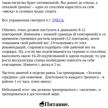
такая нагрузка будет оптимальной. Вы дошли до отказа, а
отказной тренинг – один из способов нарастить на себе
«мяска» в силовых видах спорта.
Все упражнения смотрите 👉
ЗДЕСЬ
.
Обычно, отказ должен наступать в диапазоне 8-12
повторений. Начинаем с нижней границы (8 повторений) и со
временем стремимся достичь верхней (12 повторов), затем
повышаем свой рабочий вес. Отталкиваясь от этих
рекомендаций, стараемся подобрать себе рабочий вес на
снарядах. Ну, а если мы подтягиваемся на турнике и способны
выполнить около 16-20 подтягиваний в одном подходе, то для
роста мускулатуры спины необходимо повесить на себя
отягощение. Начните с диска в 5 кг.
Частота занятий в неделю равна 3-м тренировкам. «Золотая
середина» для новичков. Длительность каждого тренинга – в
районе 1-го часа, плюс-минус.
Небольшой итог: мы должны тренироваться с «железом», и
тренироваться в достаточной мере.
🥣Питание.