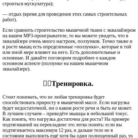
строиться мускулатура);
— отдых (время для проведения этих самых строительных
работ).
Если сравнить строительство мышечной ткани с эквалайзером
на вашем МР3-проигрывателе, то вы можете увидеть, что в
эквалайзере очень много настроек, ползунков. Точно также и
в росте мышц есть определенные «ползунки», которые в той
или иной мере влияют на него. Есть дополнительные и
основные. И давайте поговорим подробнее о каждом
основном аспекте (ползунке на нашем мышечном
эквалайзере).
🏋️‍♀️Тренировка.
Стоит понимать, что не любая тренировка будет
способствовать приросту в мышечной массе. Если нагрузка
будет недостаточной, ни о каком росте речи и быть не может.
В лучшем случаем – приведёте мышцы в небольшой тонус.
Как понять, что нагрузка достаточна для роста? На примере
подтягиваний на перекладине это легко понять: если вы
подтягиваетесь максимум 12 раз, и дальше тело не в
состоянии выполнить ещё хотя бы один полноценный раз, то