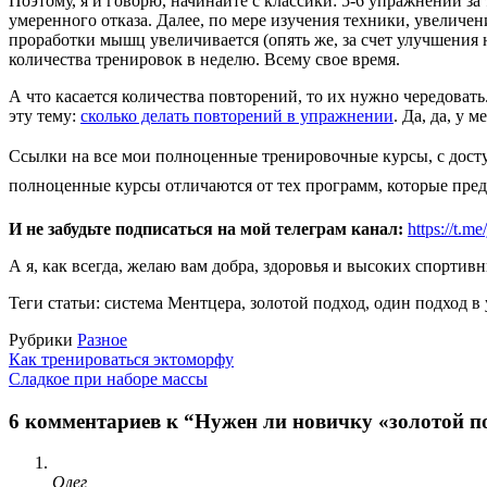
Поэтому, я и говорю, начинайте с классики: 5-6 упражнений з
умеренного отказа. Далее, по мере изучения техники, увеличе
проработки мышц увеличивается (опять же, за счет улучшения 
количества тренировок в неделю. Всему свое время.
А что касается количества повторений, то их нужно чередовать
эту тему:
сколько делать повторений в упражнении
. Да, да, у 
Ссылки на все мои полноценные тренировочные курсы, с досту
полноценные курсы отличаются от тех программ, которые пред
И не забудьте подписаться на мой телеграм канал:
https://t
А я, как всегда, желаю вам добра, здоровья и высоких спортивн
Теги статьи: система Ментцера, золотой подход, один подход 
Рубрики
Разное
Как тренироваться эктоморфу
Сладкое при наборе массы
6 комментариев к “Нужен ли новичку «золотой п
Олег