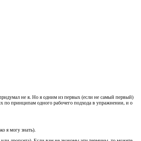
 придумал не я. Но я одним из первых (если не самый первый)
нных по принципам одного рабочего подхода в упражнении, и о
ко я могу знать).
 или дропсета). Если вам не знакомы эти термины, то можете