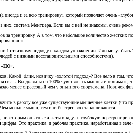
 (а иногда и за всю тренировку), который позволяет очень «глуб
из них, система Ментцера. Если вы с ней не знакомы, очень рек
дов за тренировку. А в том, что небольшое количество жестких 
ированность.
 по 1 отказному подходу в каждом упражнении. Или могут быть 
я людей с низкими восстановительными способностями).
 «
НО
«.
ков. Какой, блин, новичку «золотой подход»? Все дело в том, ч
 связь. Вы должны на 100% чувствовать мышцы и понимать, что 
гораздо менее стрессовый чем у опытного спортсмена. Новичок 
лючить в работу все уже существующие мышечные клетки (что пр
Чем меньше мышц, тем они быстрее восстанавливаются.
 по которым опытные атлеты впадут в глубокую перетренирован
 цифры. Это практика, и рабочая практика, наработанная в зале