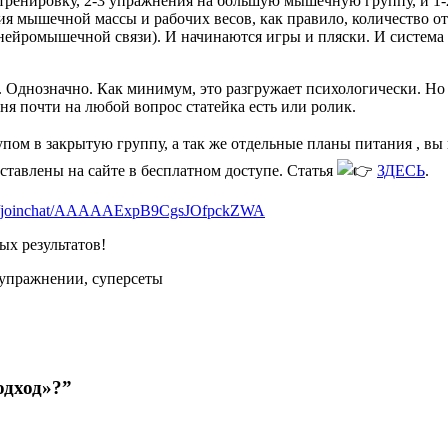
а тренировку, 2-3 упражнения на большую мышечную группу, и 1
ния мышечной массы и рабочих весов, как правило, количество о
нейромышечной связи). И начинаются игры и пляски. И система 
. Однозначно. Как минимум, это разгружает психологически. Но 
меня почти на любой вопрос статейка есть или ролик.
пом в закрытую группу, а так же отдельные планы питания , вы
ставлены на сайте в бесплатном доступе. Статья
ЗДЕСЬ
.
.me/joinchat/AAAAAExpB9CgsJOfpckZWA
ых результатов!
в упражнении, суперсеты
одход»?”