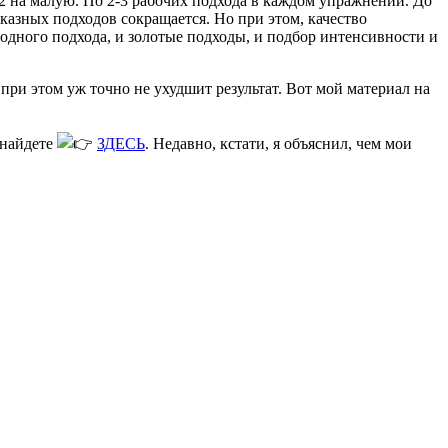
-2 на малую. По 2-3 рабочих подхода в каждом упражнении. До
тказных подходов сокращается. Но при этом, качество
одного подхода, и золотые подходы, и подбор интенсивности и
при этом уж точно не ухудшит результат. Вот мой материал на
 найдете
ЗДЕСЬ
. Недавно, кстати, я объяснил, чем мои