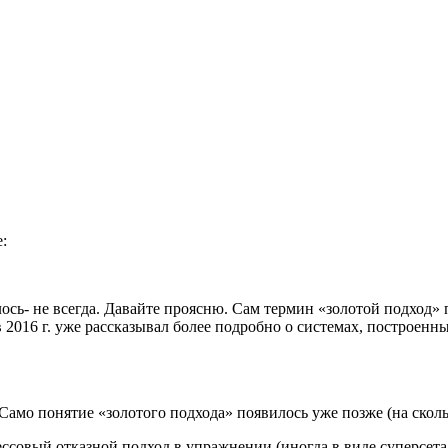
:
алось- не всегда. Давайте проясню. Сам термин «золотой подход»
А в 2016 г. уже рассказывал более подробно о системах, построе
Само понятие «золотого подхода» появилось уже позже (на сколь
рессовый отказной подход в упражнении (иногда в виде суперсета