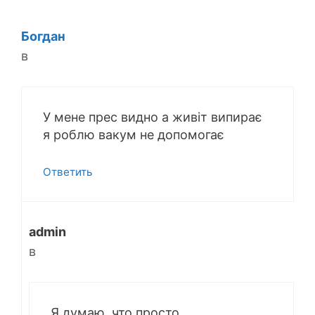
Богдан
в
У мене прес видно а живіт випирає
я роблю вакум не допомогає
Ответить
admin
в
Я думаю, что просто