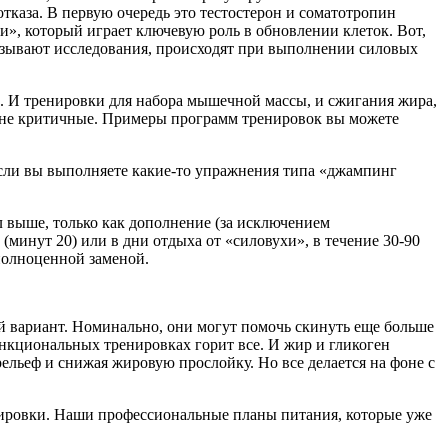
каза. В первую очередь это тестостерон и соматотропин
», который играет ключевую роль в обновлении клеток. Вот,
казывают исследования, происходят при выполнении силовых
И тренировки для набора мышечной массы, и сжигания жира,
но не критичные. Примеры программ тренировок вы можете
 Если вы выполняете какие-то упражнения типа «джампинг
зал выше, только как дополнение (за исключением
минут 20) или в дни отдыха от «силовухи», в течение 30-90
полноценной заменой.
й вариант. Номинально, они могут помочь скинуть еще больше
функциональных тренировках горит все. И жир и гликоген
рельеф и снижая жировую прослойку. Но все делается на фоне с
енировки. Наши профессиональные планы питания, которые уже