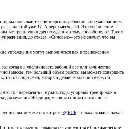
еств, вы повышаете свое энергопотребление «по умолчанию».
аз, а на этой уже 17. А через месяц- 30. Это увеличение
вильные тренировки для похудения этому способствуют. Таким
упражнения, до отказа. «Силовые»- это не значит, что вы
Такие упражнения могут выполняться как в тренажерном
 раз когда вы увеличиваете рабочий вес или количество
очной массы, тем больший объем работы вы можете совершить
кг., то тот спортсмен, который делает «больший вес», по
обы что-то «перекачать»- нужны годы упорных тренировок и
чем для мужчин. Ягодицы, мышцы спины (в том числе
 группы, вы можете посмотреть
ЗДЕСЬ
. Только позже. Сначала
 И о том, что именно гормоны регулируют все биохимические