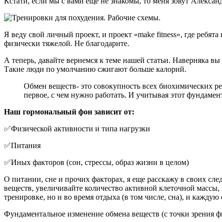
Кстати, если мы с вами еще не знакомы, то меня зовут Алексан
Я веду свой личный проект, и проект «make fitness», где реб
физически тяжелой. Не благодарите.
А теперь, давайте вернемся к теме нашей статьи. Наверняка вы
Такие люди по умолчанию сжигают больше калорий.
Обмен веществ- это совокупность всех биохимических р
первое, с чем нужно работать. И учитывая этот фундамен
Наш гормональный фон зависит от:
✅Физической активности и типа нагрузки
✅Питания
✅Иных факторов (сон, стрессы, образ жизни в целом)
О питании, сне и прочих факторах, я еще расскажу в своих след
веществ, увеличивайте количество активной клеточной массы,
тренировке, но и во время отдыха (в том числе, сна), и каждую
Фундаментальное изменение обмена веществ (с точки зрения фи