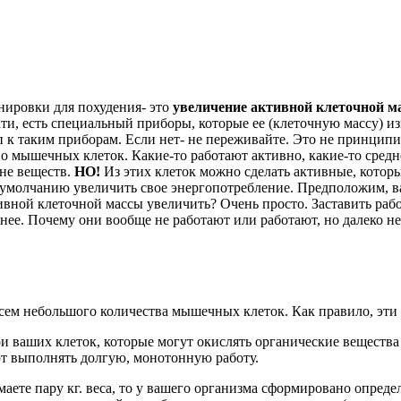
нировки для похудения- это
увеличение активной клеточной м
ти, есть специальный приборы, которые ее (клеточную массу) и
туп к таким приборам. Если нет- не переживайте. Это не принц
во мышечных клеток. Какие-то работают активно, какие-то средн
не веществ.
НО!
Из этих клеток можно сделать активные, которы
о умолчанию увеличить свое энергопотребление. Предположим, ва
ивной клеточной массы увеличить? Очень просто. Заставить работ
тнее. Почему они вообще не работают или работают, но далеко не
всем небольшого количества мышечных клеток. Как правило, эти 
и ваших клеток, которые могут окислять органические вещества
т выполнять долгую, монотонную работу.
маете пару кг. веса, то у вашего организма сформировано опред