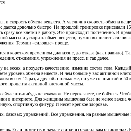
тся
ы, и скорость обмена веществ. А увеличив скорость обмена вещ
с дается довольно быстро. На прошлой тренировке приседали 15 р
 сразу все клетки в работу. Это происходит постепенно. И пра
чной массы и ускорить обмен веществ, нужно выполнять силовые 
можения. Термин «силовые» проще.
ся в коротком временном диапазоне, до отказа (как правило). 
едания, отжимания, упражнения на пресс, и так далее.
на весах, а похудеть качественно, изменив состав тела. Каждый
те уровень обмена веществ. И чем больше у вас активной клет
оим весом 15 раз, а другой- столько же, но уже со штангой в 50 
ого процента активной клеточной массы.
 сейчас что-нибудь перекачаю». Не перекачаете, не бойтесь. Чт
нки в интернете. Для женщины мышечная база не менее важна 
асивую, спортивную фигуру. И несет крепкое здоровье.
вых, базовых упражнений. Все упражнения, на разные мышечные
ещь. Если помните, в начале статьи я говорил вам о гормонах.