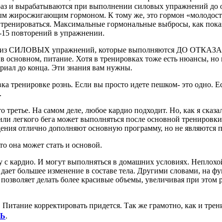
аз и вырабатываются при выполнении силовых упражнений до от
ным жиросжигающим гормоном. К тому же, это гормон «молодости
но тренироваться. Максимальные гормональные выбросы, как по
0-15 повторений в упражнении.
ся из СИЛОВЫХ упражнений, которые выполняются ДО ОТКАЗА. 
я, в основном, питание. Хотя в тренировках тоже есть нюансы, 
териал до конца. Эти знания вам нужны.
вка тренировке рознь. Если вы просто идете пешком- это одно.
это третье. На самом деле, любое кардио подходит. Но, как я ска
и легкого бега может выполняться после основной тренировки (
удения отлично дополняют основную программу, но не являются 
то она может стать и основой.
 с кардио. И могут выполняться в домашних условиях. Неплохо
» дает большее изменение в составе тела. Другими словами, на 
 позволяет делать более красивые объемы, увеличивая при этом 
. Питание корректировать придется. Так же грамотно, как и тр
СЬ
.