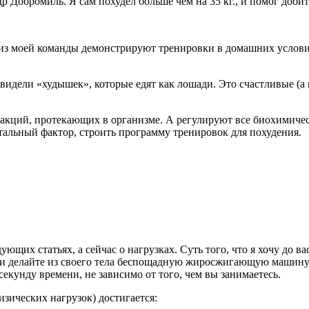
др Добромиль. Я сам похудел больше чем на 35 кг., и помог доби
ята из моей команды демонстрируют тренировки в домашних услов
 видели «худышек», которые едят как лошади. Это счастливые (а
еакций, протекающих в организме. А регулируют все биохимиче
тальный фактор, строить программу тренировок для похудения.
ующих статьях, а сейчас о нагрузках. Суть того, что я хочу до 
 и делайте из своего тела беспощадную жиросжигающую машину, 
 секунду времени, не зависимо от того, чем вы занимаетесь.
зических нагрузок) достигается: