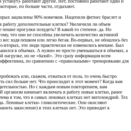
ни устанут)- работают другие. Нет, постоянно работают одни и
 которые, по больше части, отдыхают.
оторых зациклены 90% новичков. Нацепили фитнес браслет и
 в работу дополнительные клетки? Увеличили ли объем
 пешие прогулки похудеть? В какой-то степени- да. Но
тому, что они не способны увеличить количество активной
 вес ходя пешком или легко бегая. Во-первых, не обошлось без
во-вторых, эти люди практически не изменились внешне. Был
ньшился в объемах. А нужно не просто уменьшаться в объемах, а
й нагрузке, но не «базой». Это сразу информация всем
неэффективна, по сравнению с «правильными» тренировками для
робежать или, скажем, отжаться от пола, то очень быстро
есть сил больше нет. Что происходит в этот момент? Когда вам
водительностью. Но с каждым новым повторением, вам
 И организм начинает включать в работу новые клетки, ранее
блема в том, что в самых ленивых клетках нет митохондрий. Тех
да. Ленивые клетки- гликолитические. Они окисляют
анить закисление) в этих клетках нет. Это приводит к