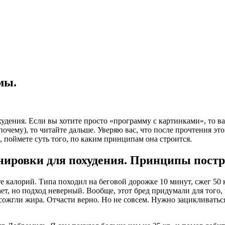
мы.
дения. Если вы хотите просто «программу с картинками», то ва
(и почему), то читайте дальше. Уверяю вас, что после прочтения э
, поймете суть того, по каким принципам она строится.
нировки для похудения. Принципы постр
 калорий. Типа походил на беговой дорожке 10 минут, сжег 50 к
ботает, но подход неверный. Вообще, этот бред придумали для то
сожгли жира. Отчасти верно. Но не совсем. Нужно зацикливаться