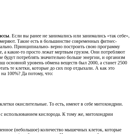
ассы
. Если вы ранее не занимались или занимались «так себе»,
змеряют. Такие есть в большинстве современных фитнес-
ипиально. Принципиально- верно построить свою программу
е, а какие-то просто лежат мертвым грузом. Они потребляют
е будут потреблять значительно больше энергии, и организм
ш основной уровень обмена веществ был 2000, а станет 2500
ать те клетки, которые до сих пор отдыхали. А как это
 на 100%? Да потому, что:
клетки окислительные. То есть, имеют в себе митохондрии.
 с использованием кислорода. К тому же, митохондрии
еленное (небольшое) количество мышечных клеток, которые