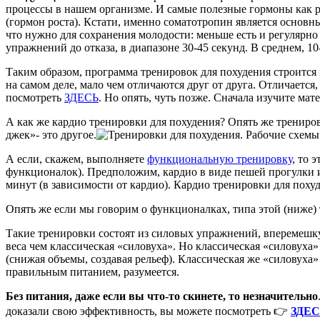
процессы в нашем организме. И самые полезные гормоны как р
(гормон роста). Кстати, именно соматотропин является основ
что нужно для сохранения молодости: меньше есть и регуляр
упражнений до отказа, в диапазоне 30-45 секунд. В среднем, 1
Таким образом, программа тренировок для похудения строит
на самом деле, мало чем отличаются друг от друга. Отличаетс
посмотреть
ЗДЕСЬ
. Но опять, чуть позже. Сначала изучите ма
А как же кардио тренировки для похудения? Опять же трениро
джек»- это другое.
А если, скажем, выполняете
функциональную тренировку
, то 
функционалок). Предположим, кардио в виде пешей прогулки ил
минут (в зависимости от кардио). Кардио тренировки для пох
Опять же если мы говорим о функционалках, типа этой (ниже) 
Такие тренировки состоят из силовых упражнений, вперемешку
веса чем классическая «силовуха». Но классическая «силовуха
(снижая объемы, создавая рельеф). Классическая же «силовуха»
правильным питанием, разумеется.
Без питания, даже если вы что-то скинете, то незначительно
доказали свою эффективность, вы можете посмотреть 👉
ЗДЕ