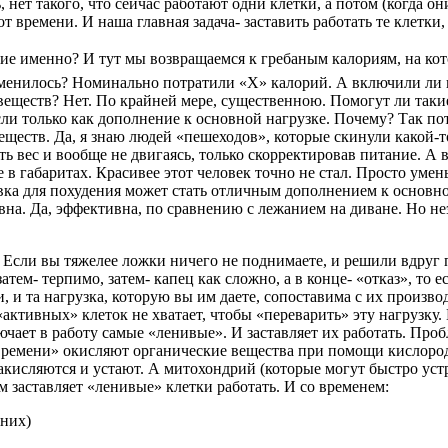
, нет такого, что сейчас работают одни клетки, а потом (когда о
 времени. И наша главная задача- заставить работать те клетки,
акие именно? И тут мы возвращаемся к гребаным калориям, на к
изменилось? Номинально потратили «Х» калорий. А включили ли
еществ? Нет. По крайней мере, существенною. Помогут ли такие
сли только как дополнение к основной нагрузке. Почему? Так по
еществ. Да, я знаю людей «пешеходов», которые скинули какой-то
 вес и вообще не двигаясь, только скорректировав питание. А 
е в габаритах. Красивее этот человек точно не стал. Просто уме
овка для похудения может стать отличным дополнением к основно
ивна. Да, эффективна, по сравнению с лежанием на диване. Но 
 Если вы тяжелее ложки ничего не поднимаете, и решили вдруг п
 затем- терпимо, затем- капец как сложно, а в конце- «отказ», то 
, и та нагрузка, которую вы им даете, сопоставима с их произ
активных» клеток не хватает, чтобы «переварить» эту нагрузку.
лючает в работу самые «ленивые». И заставляет их работать. Про
 времени» окисляют органические вещества при помощи кислоро
акисляются и устают. А митохондрий (которые могут быстро устр
зм заставляет «ленивые» клетки работать. И со временем:
 них)