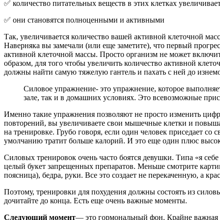
✅ количество питательных веществ в этих клетках увеличивае
✅ они становятся полноценными и активными
Так, увеличивается количество вашей активной клеточной масс
Наверняка вы замечали (или еще заметите), что первый прогрес
активной клеточной массы. Просто организм не может включить
образом, для того чтобы увеличить количество активной клето
должны найти самую тяжелую гантель и пахать с ней до изне
Силовое упражнение- это упражнение, которое выполняет
зале, так и в домашних условиях. Это всевозможные прис
Именно такие упражнения позволяют не просто изменить цифру 
повторений, вы увеличиваете свои мышечные клетки и повышае
на тренировке. Грубо говоря, если один человек приседает со св
умолчанию тратит больше калорий. И это еще один плюс высок
Силовых тренировок очень часто боятся девушки. Типа «я себе
целый букет запрещенных препаратов. Меньше смотрите карти
поясница), бедра, руки. Все это создает не перекаченную, а кр
Поэтому, тренировки для похудения должны состоять из сило
дочитайте до конца. Есть еще очень важные моменты.
Следующий момент
— это гормональный фон. Крайне важная в