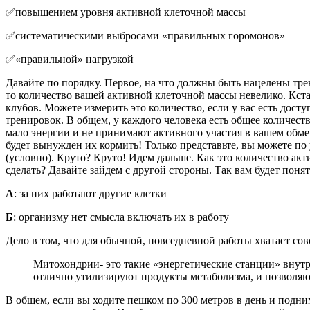
✅повышением уровня активной клеточной массы
✅систематическими выбросами «правильных горомонов»
✅«правильной» нагрузкой
Давайте по порядку. Первое, на что должны быть нацелены тре
то количество вашей активной клеточной массы невелико. Кста
клубов. Можете измерить это количество, если у вас есть дос
тренировок. В общем, у каждого человека есть общее количест
мало энергии и не принимают активного участия в вашем обме
будет вынужден их кормить! Только представьте, вы можете п
(условно). Круто? Круто! Идем дальше. Как это количество акт
сделать? Давайте зайдем с другой стороны. Так вам будет поня
А
: за них работают другие клетки
Б
: организму нет смысла включать их в работу
Дело в том, что для обычной, повседневной работы хватает со
Митохондрии- это такие «энергетические станции» внутр
отлично утилизируют продукты метаболизма, и позволяю
В общем, если вы ходите пешком по 300 метров в день и подни