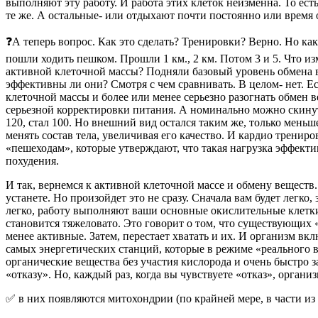
выполняют эту работу. И работа этих клеток неизменна. То есть
те же. А остальные- или отдыхают почти постоянно или время от
❓А теперь вопрос. Как это сделать? Тренировки? Верно. Но к
пошли ходить пешком. Прошли 1 км., 2 км. Потом 3 и 5. Что 
активной клеточной массы? Подняли базовый уровень обмена в
эффективны ли они? Смотря с чем сравнивать. В целом- нет. Е
клеточной массы и более или менее серьезно разогнать обмен в
серьезной корректировки питания. А номинально можно скинуть
120, стал 100. Но внешний вид остался таким же, только меньш
менять состав тела, увеличивая его качество. И кардио тренир
«пешеходам», которые утверждают, что такая нагрузка эффект
похудения.
И так, вернемся к активной клеточной массе и обмену веществ.
устанете. Но произойдет это не сразу. Сначала вам будет легко,
легко, работу выполняют ваши основные окислительные клетки
становится тяжеловато. Это говорит о том, что существующих «
менее активные. Затем, перестает хватать и их. И организм вк
самых энергетических станций, которые в режиме «реального
органические вещества без участия кислорода и очень быстро з
«отказу». Но, каждый раз, когда вы чувствуете «отказ», органи
✅ в них появляются митохондрии (по крайней мере, в части из