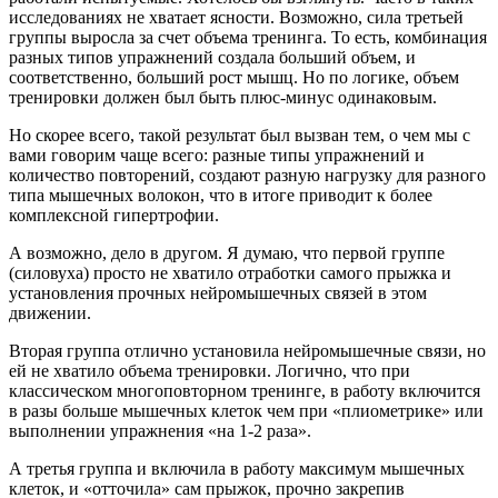
исследованиях не хватает ясности. Возможно, сила третьей
группы выросла за счет объема тренинга. То есть, комбинация
разных типов упражнений создала больший объем, и
соответственно, больший рост мышц. Но по логике, объем
тренировки должен был быть плюс-минус одинаковым.
Но скорее всего, такой результат был вызван тем, о чем мы с
вами говорим чаще всего: разные типы упражнений и
количество повторений, создают разную нагрузку для разного
типа мышечных волокон, что в итоге приводит к более
комплексной гипертрофии.
А возможно, дело в другом. Я думаю, что первой группе
(силовуха) просто не хватило отработки самого прыжка и
установления прочных нейромышечных связей в этом
движении.
Вторая группа отлично установила нейромышечные связи, но
ей не хватило объема тренировки. Логично, что при
классическом многоповторном тренинге, в работу включится
в разы больше мышечных клеток чем при «плиометрике» или
выполнении упражнения «на 1-2 раза».
А третья группа и включила в работу максимум мышечных
клеток, и «отточила» сам прыжок, прочно закрепив