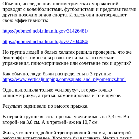
Обычно, исследования плиометрических упражнений
проводят с волейболистами, футболистами и представителями
других похожих видов спорта. И здесь они подтверждают
свою эффективность:
https://pubmed.ncbi.nlm.nih.gov/31426481/
https://pubmed.ncbi.nlm.nih.gov/27704484/
Но группа людей в белых халатах решила проверить, что же
будет эффективнее для развитие силы: классические
упражнения, плиометрические или сочетание тех и других?
Как обычно, люди были распределены в 3 группы:
https://www.verticaljumping.com/squats_and_plyometrics.html
Одна выполняла только «силовуху», вторая- только
«плиометрику», а третья- комбинировала и то и другое.
Результат оценивали по высоте прыжка.
В первой группе высота прыжка увеличилась на 3,3 см. Во
второй- на 3,8 см. А в третьей- аж на 10,7 см.
Жаль, что нет подробной тренировочной схемы, по которой
работали испытуемые. Хотелось бы взглянуть. Часто в таких