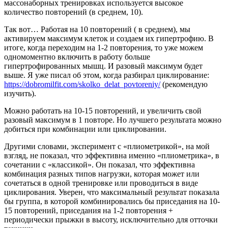
массонаборных тренировках используется высокое
количество повторений (в среднем, 10).
Так вот… Работая на 10 повторений ( в среднем), мы
активируем максимум клеток и создаем их гипертрофию. В
итоге, когда переходим на 1-2 повторения, то уже можем
одномоментно включить в работу больше
гипертрофированных мышц. И разовый максимум будет
выше. Я уже писал об этом, когда разбирал циклирование:
https://dobromilfit.com/skolko_delat_povtoreniy/
(рекомендую
изучить).
Можно работать на 10-15 повторений, и увеличить свой
разовый максимум в 1 повторе. Но лучшего результата можно
добиться при комбинации или циклировании.
Другими словами, эксперимент с «плиометрикой», на мой
взгляд, не показал, что эффективна именно «плиометрика», в
сочетании с «классикой». Он показал, что эффективна
комбинация разных типов нагрузки, которая может или
сочетаться в одной тренировке или проводиться в виде
циклирования. Уверен, что максимальный результат показала
бы группа, в которой комбинировались бы приседания на 10-
15 повторений, приседания на 1-2 повторения +
периодически прыжки в высоту, исключительно для отточки