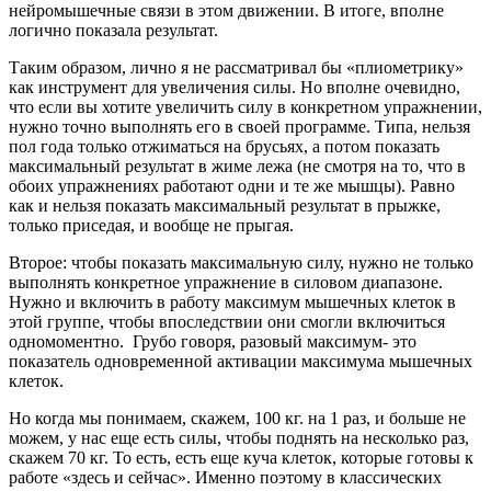
нейромышечные связи в этом движении. В итоге, вполне
логично показала результат.
Таким образом, лично я не рассматривал бы «плиометрику»
как инструмент для увеличения силы. Но вполне очевидно,
что если вы хотите увеличить силу в конкретном упражнении,
нужно точно выполнять его в своей программе. Типа, нельзя
пол года только отжиматься на брусьях, а потом показать
максимальный результат в жиме лежа (не смотря на то, что в
обоих упражнениях работают одни и те же мышцы). Равно
как и нельзя показать максимальный результат в прыжке,
только приседая, и вообще не прыгая.
Второе: чтобы показать максимальную силу, нужно не только
выполнять конкретное упражнение в силовом диапазоне.
Нужно и включить в работу максимум мышечных клеток в
этой группе, чтобы впоследствии они смогли включиться
одномоментно. Грубо говоря, разовый максимум- это
показатель одновременной активации максимума мышечных
клеток.
Но когда мы понимаем, скажем, 100 кг. на 1 раз, и больше не
можем, у нас еще есть силы, чтобы поднять на несколько раз,
скажем 70 кг. То есть, есть еще куча клеток, которые готовы к
работе «здесь и сейчас». Именно поэтому в классических