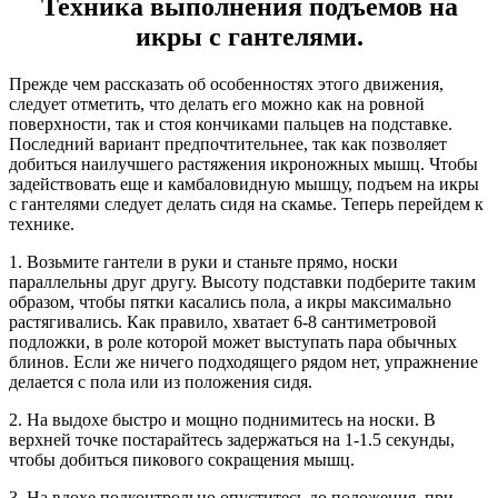
Техника выполнения подъемов на
икры с гантелями.
Прежде чем рассказать об особенностях этого движения,
следует отметить, что делать его можно как на ровной
поверхности, так и стоя кончиками пальцев на подставке.
Последний вариант предпочтительнее, так как позволяет
добиться наилучшего растяжения икроножных мышц. Чтобы
задействовать еще и камбаловидную мышцу, подъем на икры
с гантелями следует делать сидя на скамье. Теперь перейдем к
технике.
1. Возьмите гантели в руки и станьте прямо, носки
параллельны друг другу. Высоту подставки подберите таким
образом, чтобы пятки касались пола, а икры максимально
растягивались. Как правило, хватает 6-8 сантиметровой
подложки, в роле которой может выступать пара обычных
блинов. Если же ничего подходящего рядом нет, упражнение
делается с пола или из положения сидя.
2. На выдохе быстро и мощно поднимитесь на носки. В
верхней точке постарайтесь задержаться на 1-1.5 секунды,
чтобы добиться пикового сокращения мышц.
3. На вдохе подконтрольно опуститесь до положения, при