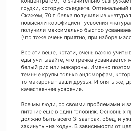
концентратом, то значительно разгружае
грудки, которую съедаете. Оптимальный 
Скажем, 70 г. белка получили из «натураль
повысили коэффициент усвоения «натурал
получили максимально быстро усваиваем
(что тоже очень приятно, при наборе мас
Все эти веще, кстати, очень важно учиты
еды учитывайте, что гречка усваивается
белый рис или макароны. Именно поэтом
темные крупы только эндоморфам, которы
то макароны- ваши друзья. И опять же, 
качественнее усвоение.
Все мы люди, со своими проблемами и за
питание еще в один головняк. Основных 
должно быть всего 3: завтрак, обед, и у
закинуть «на ходу». В зависимости от це