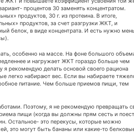
те ЖКТ и повышаете коэффициент усвоения той ж
вариант- процентов 30 заменять концентратом.
ных» продуктов, 30 г. из протеина. В итоге,
ьных» продуктов, за счет разгрузки ЖКТ, и
ый белок, в виде концентрата. И есть нужно мен
сы).
вать, особенно на массе. На фоне большого объем
 медленнее и нагружает ЖКТ гораздо больше чем
у я рекомендую делать основой своего рациона
е легко набирают вес. Если вы набираете тяжел
дробное питание. Чем больше приемов пищи, тем
ботами. Поэтому, я не рекомендую превращать с
приема пищи (когда вы должны прям сесть и поест
жин. Остальное- это перекусы, которые можно
лей, это могут быть бананы или какие-то белковы