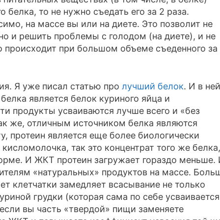
о белка, то не нужно съедать его за 2 раза.
имо, на массе вы или на диете. Это позволит не
но и решить проблемы с голодом (на диете), и не
о происходит при большом объеме съеденного за 
ия. Я уже писал статью про
лучший белок
. И в не
белка является белок куриного яйца и
эти продукты усваиваются лучше всего и «без
Так же, отличным источником белка являются
ту, протеин является еще более биологически
кисломолочка, так это концентрат того же белка
орме. И ЖКТ протеин загружает гораздо меньше.
бителям «натуральных» продуктов на массе. Боль
чет клетчатки замедляет всасывание не только
куриной грудки (которая сама по себе усваивается
если вы часть «твердой» пищи заменяете