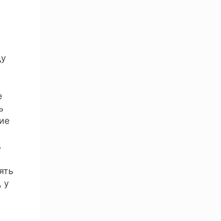
ду
е
ь
ие
.
ять
 у