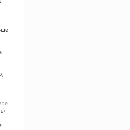
е
ьше
а
о,
вое
ь)
е