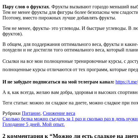
Пару слов о фруктах
. Фрукты вызывают гораздо меньший выброс
Тем не менее фрукты для фигуры более безопасны чем сладости
Поэтому, вместо пирожных лучше добавлять фрукты.
Тем не менее, фрукты- это углеводы. И быстрые углеводы. В лю
фруктов).
В общем, для поддержания оптимального веса, фрукты и какие-т
похудели и не достигли того оптимального веса, который плани
Ссылки на все мои полноценные тренировочные курсы, с досту
полноценные курсы отличаются от тех программ, которые пред
И не забудьте подписаться на мой телеграм канал:
https://t
А я, как всегда, желаю вам добра, здоровья и высоких спортивн
Теги статьи: можно ли сладкое на диете, можно сладкое при по
Рубрики
Питание
,
Снижение веса
Сколько белка можно съедать за 1 раз и сколько раз в день нужн
Голодание 5 дней. Мой опыт.
2 комментария к “Можно ли есть сладкое на диет