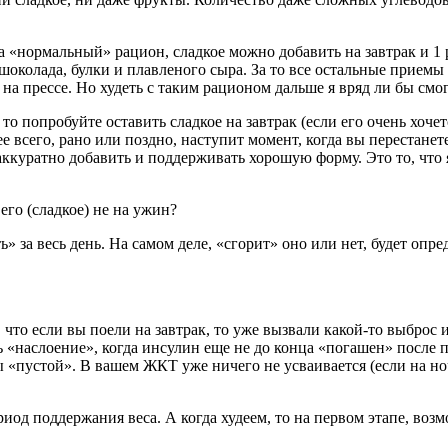
 «нормальный» рацион, сладкое можно добавить на завтрак и 1 р
 шоколада, булки и плавленого сыра. За то все остальные прием
на прессе. Но худеть с таким рационом дальше я вряд ли бы смог
 то попробуйте оставить сладкое на завтрак (если его очень хочет
е всего, рано или поздно, наступит момент, когда вы перестанете 
 аккуратно добавить и поддерживать хорошую форму. Это то, что 
го (сладкое) не на ужин?
еть» за весь день. На самом деле, «сгорит» оно или нет, будет оп
, что если вы поели на завтрак, то уже вызвали какой-то выброс 
 «наслоение», когда инсулин еще не до конца «погашен» после 
 «пустой». В вашем ЖКТ уже ничего не усваивается (если на ноч
риод поддержания веса. А когда худеем, то на первом этапе, воз