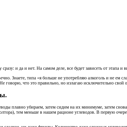
разу: и да и нет. На самом деле, все будет зависеть от этапа и 
ечно. Знаете, типа «я больше не употребляю алкоголь и не ем сла
». Не говорю, что это правильно, но излагаю исключительно свой 
ты.
еводы плавно убираем, затем сидим на их минимуме, затем снова
олтора), тем меньше в нашем рационе углеводов. В первую очере
 ни сладкое, ни даже фрукты. Количество даже сложных углеводо