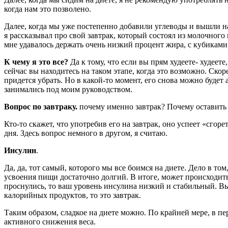
когда нам это позволено.
Далее, когда мы уже постепенно добавили углеводы и вышли на
я рассказывал про свой завтрак, который состоял из молочного
мне удавалось держать очень низкий процент жира, с кубиками 
К чему я это все?
Да к тому, что если вы прям худеете- худеете,
сейчас вы находитесь на таком этапе, когда это возможно. Скоре
придется убрать. Но в какой-то момент, его снова можно будет
занимались под моим руководством.
Вопрос по завтраку.
почему именно завтрак? Почему оставить е
Кто-то скажет, что употребив его на завтрак, оно успеет «сгор
дня. Здесь вопрос немного в другом, я считаю.
Инсулин
.
Да, да, тот самый, которого мы все боимся на диете. Дело в том
усвоения пищи достаточно долгий. В итоге, может происходить
проснулись, то ваш уровень инсулина низкий и стабильный. Вы
калорийных продуктов, то это завтрак.
Таким образом, сладкое на диете можно. По крайней мере, в пе
активного снижения веса.