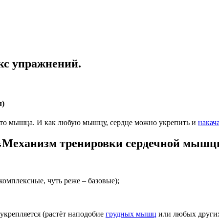
кс упражнений.
л)
 это мышца. И как любую мышцу, сердце можно укрепить и
накач
Механизм тренировки сердечной мышц
комплексные, чуть реже – базовые);
 укрепляется (растёт наподобие
грудных мышц
или любых других