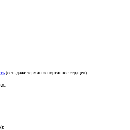
ать
(есть даже термин «спортивное сердце»).
ы.
);