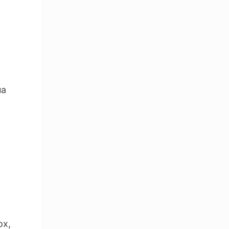
на
ох,