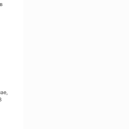
в
ае,
В