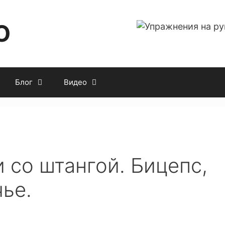
O
Блог
Видео
 со штангой. Бицепс,
ье.