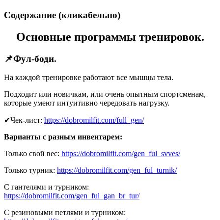
Содержание (кликабельно)
Основные программы тренировок.
📌
Фул-боди.
На каждой тренировке работают все мышцы тела.
Подходит или новичкам, или очень опытным спортсменам,
которые умеют интуитивно чередовать нагрузку.
✔Чек-лист:
https://dobromilfit.com/full_gen/
Варианты с разным инвентарем:
Только свой вес:
https://dobromilfit.com/gen_ful_svves/
Только турник:
https://dobromilfit.com/gen_ful_turnik/
С гантелями и турником:
https://dobromilfit.com/gen_ful_gan_br_tur/
С резиновыми петлями и турником: