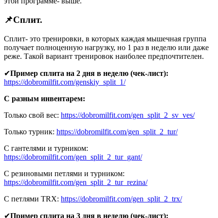
этой программе- выше.
📌Сплит.
Сплит- это тренировки, в которых каждая мышечная группа
получает полноценную нагрузку, но 1 раз в неделю или даже
реже. Такой вариант тренировок наиболее предпочтителен.
✔
Пример сплита на 2 дня в неделю (чек-лист):
https://dobromilfit.com/genskiy_split_1/
С разным инвентарем:
Только свой вес:
https://dobromilfit.com/gen_split_2_sv_ves/
Только турник:
https://dobromilfit.com/gen_split_2_tur/
С гантелями и турником:
https://dobromilfit.com/gen_split_2_tur_gant/
С резиновыми петлями и турником:
https://dobromilfit.com/gen_split_2_tur_rezina/
С петлями TRX:
https://dobromilfit.com/gen_split_2_trx/
✔
Пример сплита на 3 дня в неделю (чек-лист):