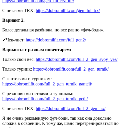
https://dobromilfit.com/gen_ful_rez_tur/
С петлями TRX:
https://dobromilfit.com/gen_ful_trx/
Вариант 2.
Более детальная разбивка, но все равно «фул-боди».
✔Чек-лист:
https://dobromilfit.com/full_gen2/
Варианты с разным инвентарем:
Только свой вес:
https://dobromilfit.com/full_2_gen_svoy_ves/
Только турник:
https://dobromilfit.com/full_2_gen_turnik/
С гантелями и турником:
https://dobromilfit.com/full_2_gen_turnik_ganteli/
С резиновыми петлями и турником:
https://dobromilfit.com/full_2_gen_turnik_petli/
С петлями TRX:
https://dobromilfit.com/full_2_gen_trx/
Я не очень рекомендую фул-боди, так как она довольно
сложна в освоении. К тому же, шанс перетренироваться по